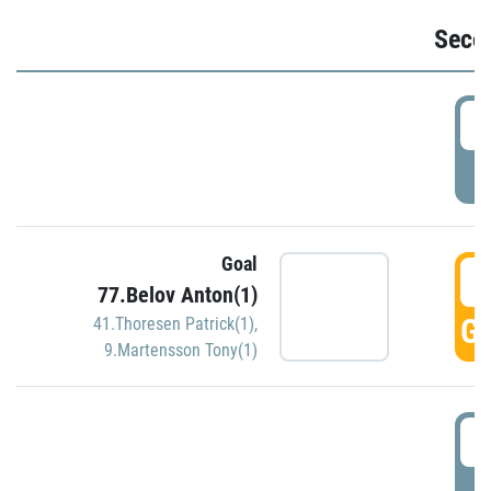
Seco
2
P
Goal
3
77.Belov Anton(1)
GO
41.Thoresen Patrick(1)
,
9.Martensson Tony(1)
3
P