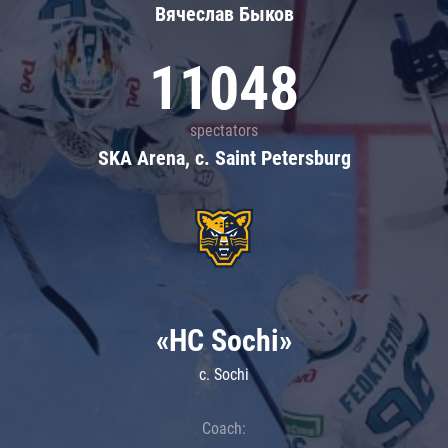
Вячеслав Быков
11048
spectators
SKA Arena, c. Saint Petersburg
«HC Sochi»
c. Sochi
Coach: