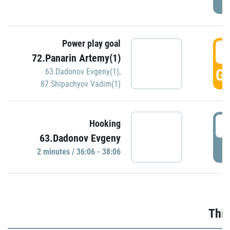
Power play goal
3
72.Panarin Artemy(1)
GO
63.Dadonov Evgeny(1)
,
87.Shipachyov Vadim(1)
3
Hooking
63.Dadonov Evgeny
P
2 minutes / 36:06 - 38:06
Thir