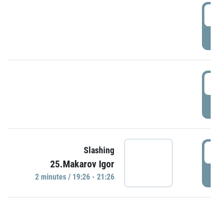
0
P
1
P
1
Slashing
25.Makarov Igor
P
2 minutes / 19:26 - 21:26