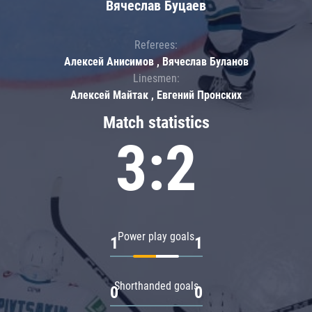
Вячеслав Буцаев
Referees:
Алексей Анисимов , Вячеслав Буланов
Linesmen:
Алексей Майтак , Евгений Пронских
Match statistics
3:2
Power play goals
1
1
Shorthanded goals
0
0