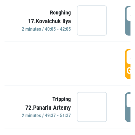
4
Roughing
17.Kovalchuk Ilya
P
2 minutes / 40:05 - 42:05
4
GO
4
Tripping
72.Panarin Artemy
P
2 minutes / 49:37 - 51:37