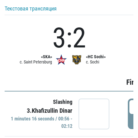
Текстовая трансляция
3:2
«SKA»
«HC Sochi»
c. Saint Petersburg
c. Sochi
Firs
Slashing
0
3.Khafizullin Dinar
1 minutes 16 seconds / 00:56 -
P
02:12