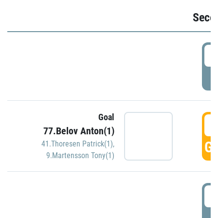
Seco
2
P
Goal
3
77.Belov Anton(1)
GO
41.Thoresen Patrick(1)
,
9.Martensson Tony(1)
3
P