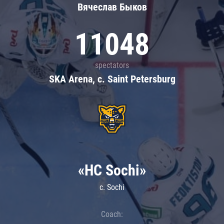
Вячеслав Быков
11048
spectators
SKA Arena, c. Saint Petersburg
«HC Sochi»
c. Sochi
Coach: