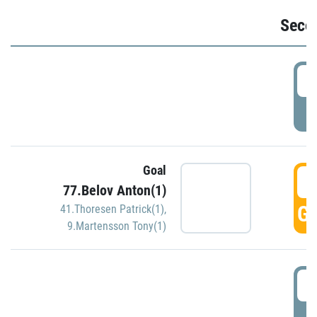
Seco
2
P
Goal
3
77.Belov Anton(1)
GO
41.Thoresen Patrick(1)
,
9.Martensson Tony(1)
3
P