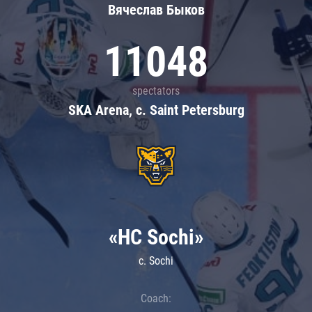
Вячеслав Быков
11048
spectators
SKA Arena, c. Saint Petersburg
«HC Sochi»
c. Sochi
Coach: