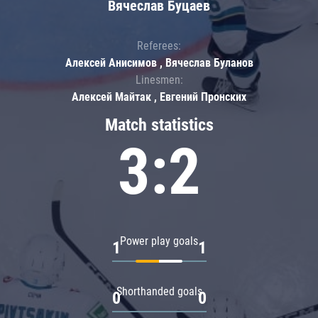
Вячеслав Буцаев
Referees:
Алексей Анисимов , Вячеслав Буланов
Linesmen:
Алексей Майтак , Евгений Пронских
Match statistics
3:2
Power play goals
1
1
Shorthanded goals
0
0