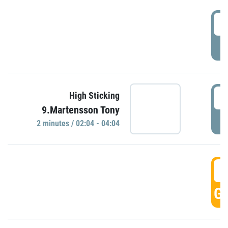
0
P
0
High Sticking
9.Martensson Tony
P
2 minutes / 02:04 - 04:04
0
GO