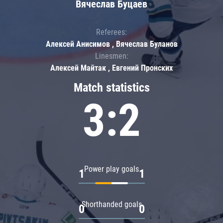
Вячеслав Буцаев
Referees:
Алексей Анисимов , Вячеслав Буланов
Linesmen:
Алексей Майтак , Евгений Пронских
Match statistics
3:2
Power play goals
1
1
Shorthanded goals
0
0