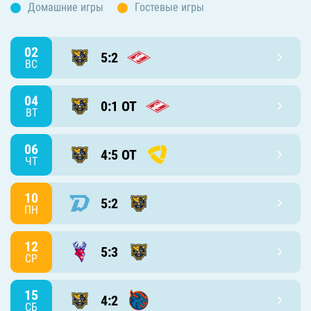
Домашние игры
Гостевые игры
02
5:2
ВС
04
0:1 ОТ
ВТ
06
4:5 ОТ
ЧТ
10
5:2
ПН
12
5:3
СР
15
4:2
СБ