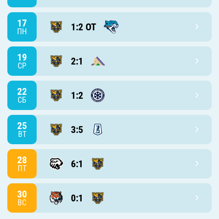
17
1:2 ОТ
ПН
19
2:1
СР
22
1:2
СБ
25
3:5
ВТ
28
6:1
ПТ
30
0:1
ВС