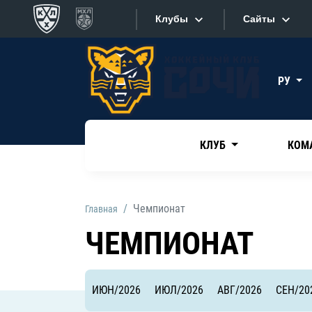
Клубы
Сайты
Конференция «Запад»
Сайты
РУ
Дивизион Боброва
Лада
Видеотран
СКА
КЛУБ
КОМ
Хайлайты
Спартак
Торпедо
Текстовые
Чемпионат
Главная
ХК Сочи
Интернет-
ЧЕМПИОНАТ
Дивизион Тарасова
Фотобанк
Динамо Мн
ИЮН/2026
ИЮЛ/2026
АВГ/2026
СЕН/20
Приложе
Динамо М