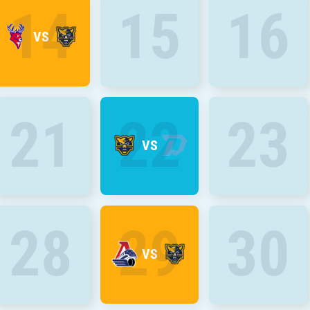
14
15
16
VS
21
22
23
VS
28
29
30
VS