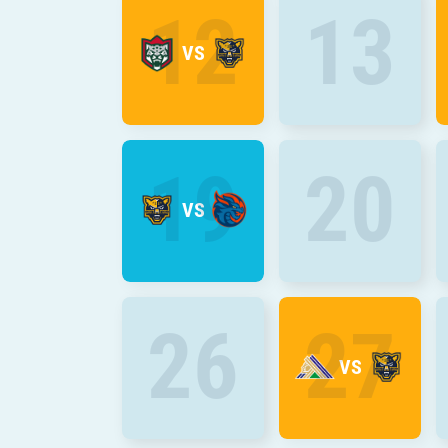
12
13
VS
19
20
VS
26
27
VS