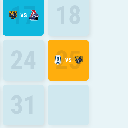
17
18
VS
24
25
VS
31