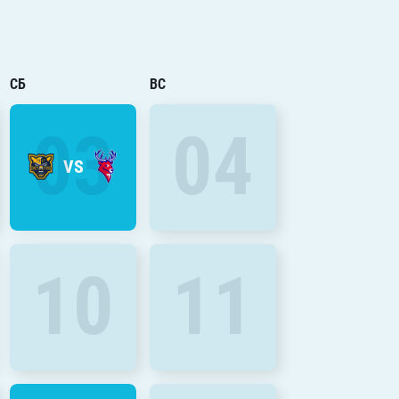
СБ
ВС
03
04
VS
10
11