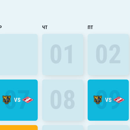
Амур
Барыс
Салават Юлаев
Р
ЧТ
ПТ
Сибирь
01
02
07
08
09
VS
VS