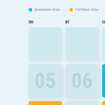
Локомотив
Домашние игры
Гостевые игры
Северсталь
ЦСКА
ПН
ВТ
С
Шанхайские Драконы
05
06