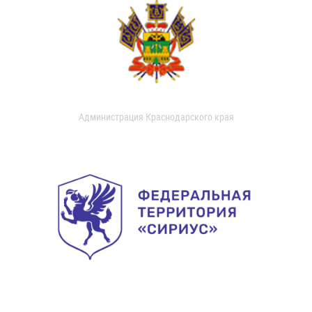
Администрация Краснодарского края