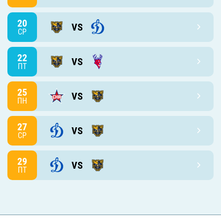
20
VS
СР
22
VS
ПТ
25
VS
ПН
27
VS
СР
29
VS
ПТ