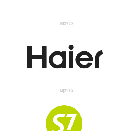
Партнер
Партнер