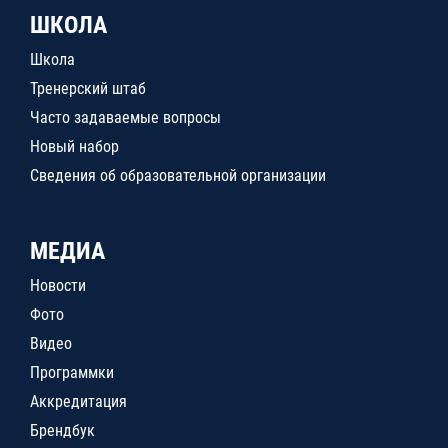
ШКОЛА
Школа
Тренерский штаб
Часто задаваемые вопросы
Новый набор
Сведения об образовательной организации
МЕДИА
Новости
Фото
Видео
Программки
Аккредитация
Брендбук