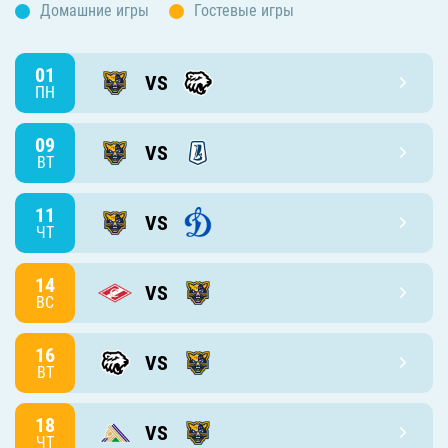
Домашние игры
Гостевые игры
01
VS
ПН
09
VS
ВТ
11
VS
ЧТ
14
VS
ВС
16
VS
ВТ
18
VS
ЧТ