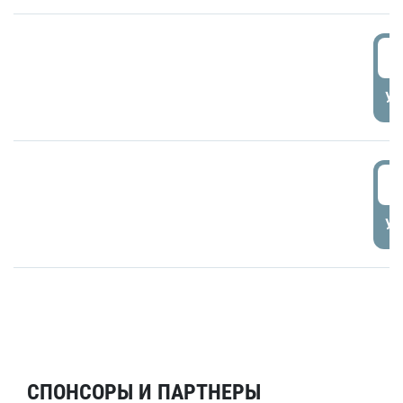
5
УД
6
УД
СПОНСОРЫ И ПАРТНЕРЫ