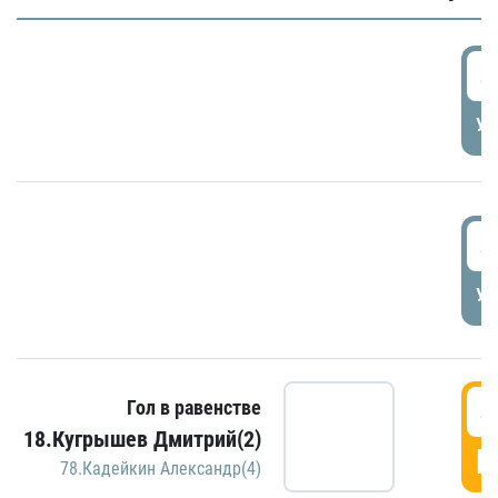
4
УД
4
УД
4
Гол в равенстве
18.Кугрышев Дмитрий(2)
Г
78.Кадейкин Александр(4)