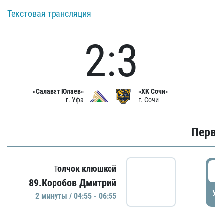
Текстовая трансляция
2:3
«Салават Юлаев»
«ХК Сочи»
г. Уфа
г. Сочи
Первы
0
Толчок клюшкой
89.Коробов Дмитрий
УД
2 минуты / 04:55 - 06:55