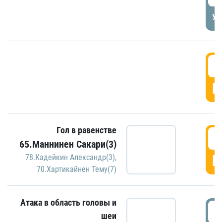
УД
3
Г
Гол в равенстве
3
65.Маннинен Сакари(3)
Г
78.Кадейкин Александр(3)
,
70.Хартикайнен Тему(7)
Атака в область головы и
3
шеи