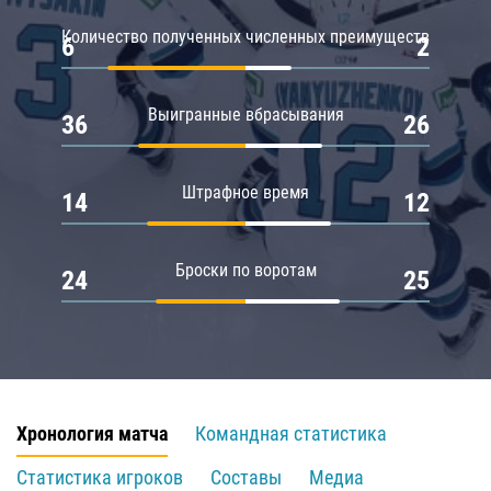
Количество полученных численных преимуществ
6
2
Выигранные вбрасывания
36
26
Штрафное время
14
12
Броски по воротам
24
25
Хронология матча
Командная статистика
Статистика игроков
Составы
Медиа