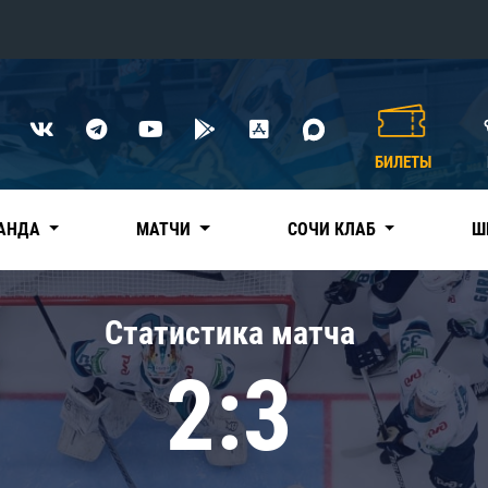
Конференция «Восток»
Дивизион Харламова
БИЛЕТЫ
Автомобилист
сляции
Ак Барс
АНДА
МАТЧИ
СОЧИ КЛАБ
Ш
Металлург Мг
Нефтехимик
 трансляции
Статистика матча
Трактор
магазин
2:3
Дивизион Чернышева
Авангард
ние КХЛ
Адмирал