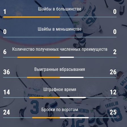
Амур
Шайбы в большинстве
1
0
Барыс
Салават Юлаев
Шайбы в меньшинстве
0
0
Сибирь
Количество полученных численных преимуществ
6
2
Выигранные вбрасывания
36
26
Штрафное время
14
12
Броски по воротам
24
25