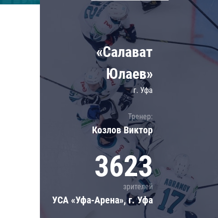
Локомотив
Северсталь
ЦСКА
«Салават
Шанхайские Драконы
Юлаев»
г. Уфа
Тренер:
Козлов Виктор
3623
зрителей
УСА «Уфа-Арена», г. Уфа