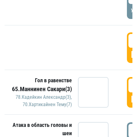
УД
3
Г
Гол в равенстве
3
65.Маннинен Сакари(3)
Г
78.Кадейкин Александр(3)
,
70.Хартикайнен Тему(7)
Атака в область головы и
3
шеи