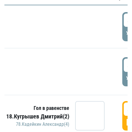
4
УД
4
УД
4
Гол в равенстве
18.Кугрышев Дмитрий(2)
Г
78.Кадейкин Александр(4)