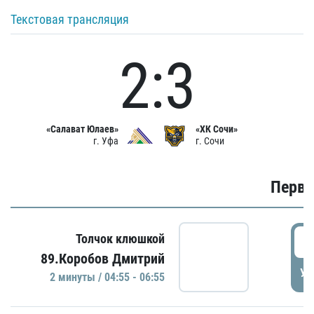
Текстовая трансляция
2:3
«Салават Юлаев»
«ХК Сочи»
г. Уфа
г. Сочи
Первы
0
Толчок клюшкой
89.Коробов Дмитрий
УД
2 минуты / 04:55 - 06:55