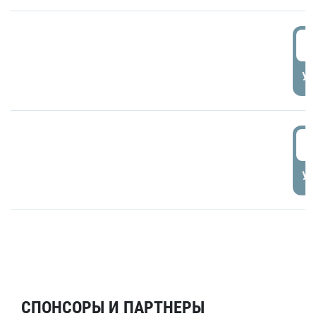
5
УД
6
УД
СПОНСОРЫ И ПАРТНЕРЫ