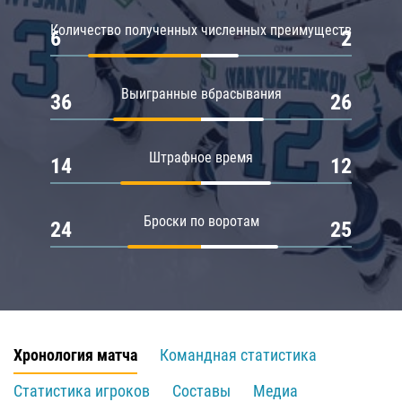
Количество полученных численных преимуществ
6
2
Выигранные вбрасывания
36
26
Штрафное время
14
12
Броски по воротам
24
25
Хронология матча
Командная статистика
Статистика игроков
Составы
Медиа