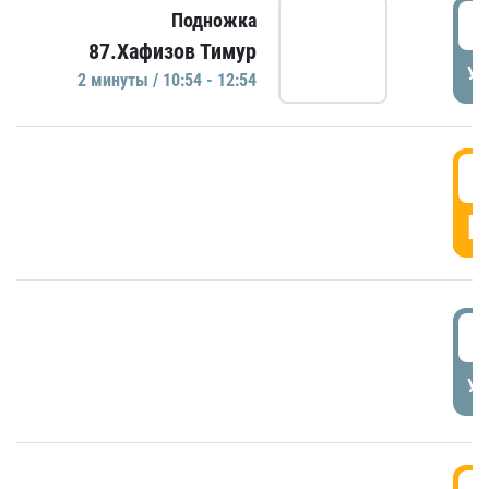
1
Подножка
87.Хафизов Тимур
УД
2 минуты / 10:54 - 12:54
1
Г
1
УД