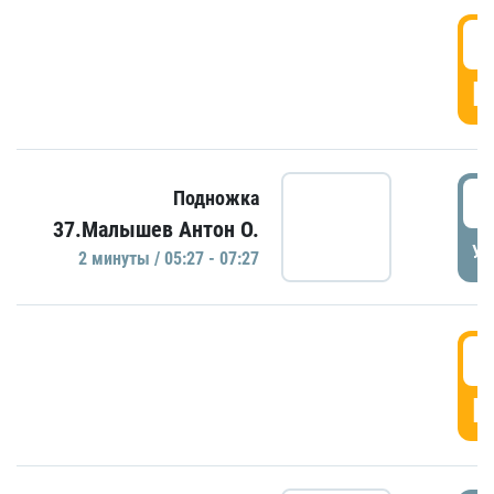
0
Г
0
Подножка
37.Малышев Антон О.
УД
2 минуты / 05:27 - 07:27
0
Г