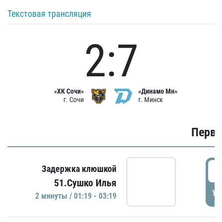
Текстовая трансляция
2:7
«ХК Сочи»
«Динамо Мн»
г. Сочи
г. Минск
Первы
0
Задержка клюшкой
51.Сушко Илья
УД
2 минуты / 01:19 - 03:19