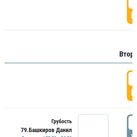
1
Г
Второ
2
Г
2
Грубость
79.Башкиров Данил
УД