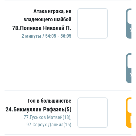
Атака игрока, не
5
владеющего шайбой
78.Поляков Николай П.
УД
2 минуты / 54:05 - 56:05
5
УД
Гол в большинстве
5
24.Бикмуллин Рафаэль(5)
Г
77.Гуськов Матвей(18)
,
97.Сероух Даниил(16)