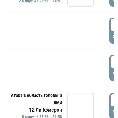
2 минуты / 22:51 - 24:51
2
УД
2
УД
Атака в область головы и
2
шеи
12.Ли Кэмерон
УД
5 минут / 26:58 - 31:58