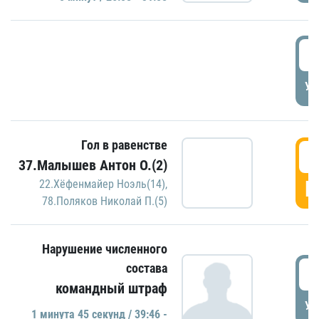
2
УД
Гол в равенстве
3
37.Малышев Антон О.(2)
Г
22.Хёфенмайер Ноэль(14)
,
78.Поляков Николай П.(5)
Нарушение численного
состава
3
командный штраф
УД
1 минутa 45 секунд / 39:46 -