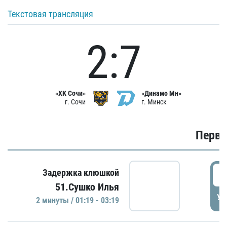
Текстовая трансляция
2:7
«ХК Сочи»
«Динамо Мн»
г. Сочи
г. Минск
Первы
0
Задержка клюшкой
51.Сушко Илья
УД
2 минуты / 01:19 - 03:19