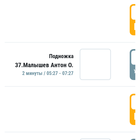
0
Г
0
Подножка
37.Малышев Антон О.
УД
2 минуты / 05:27 - 07:27
0
Г