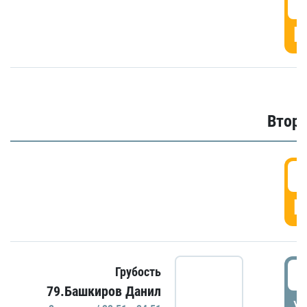
1
Г
Второ
2
Г
2
Грубость
79.Башкиров Данил
УД