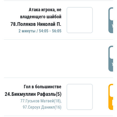
Атака игрока, не
5
владеющего шайбой
78.Поляков Николай П.
УД
2 минуты / 54:05 - 56:05
5
УД
Гол в большинстве
5
24.Бикмуллин Рафаэль(5)
Г
77.Гуськов Матвей(18)
,
97.Сероух Даниил(16)