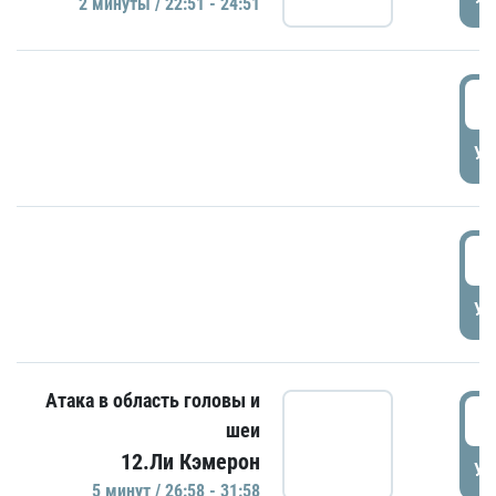
2 минуты / 22:51 - 24:51
2
УД
2
УД
Атака в область головы и
2
шеи
12.Ли Кэмерон
УД
5 минут / 26:58 - 31:58