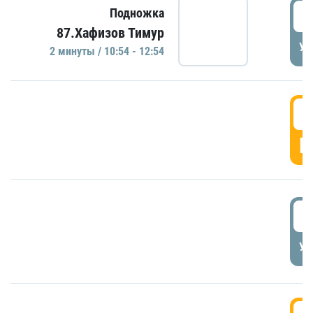
1
Подножка
87.Хафизов Тимур
УД
2 минуты / 10:54 - 12:54
1
Г
1
УД