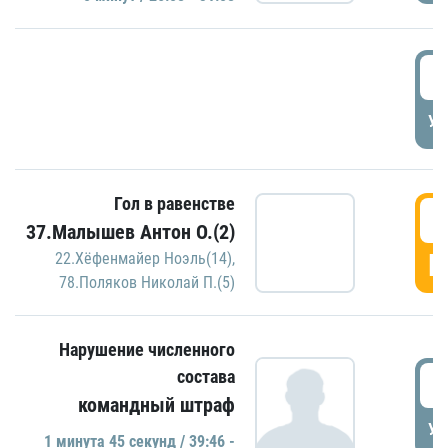
2
УД
Гол в равенстве
3
37.Малышев Антон О.(2)
Г
22.Хёфенмайер Ноэль(14)
,
78.Поляков Николай П.(5)
Нарушение численного
состава
3
командный штраф
УД
1 минутa 45 секунд / 39:46 -