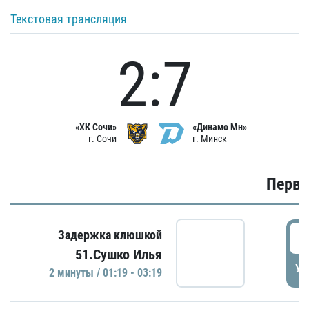
Текстовая трансляция
2:7
«ХК Сочи»
«Динамо Мн»
г. Сочи
г. Минск
Первы
0
Задержка клюшкой
51.Сушко Илья
УД
2 минуты / 01:19 - 03:19