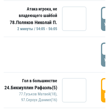
Атака игрока, не
5
владеющего шайбой
78.Поляков Николай П.
УД
2 минуты / 54:05 - 56:05
5
УД
Гол в большинстве
5
24.Бикмуллин Рафаэль(5)
Г
77.Гуськов Матвей(18)
,
97.Сероух Даниил(16)