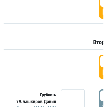
1
Г
Второ
2
Г
2
Грубость
79.Башкиров Данил
УД