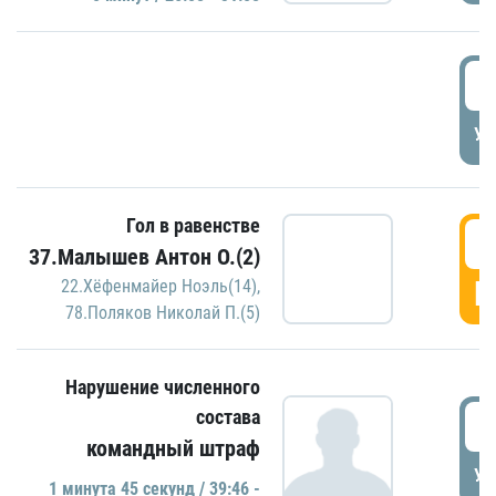
2
УД
Гол в равенстве
3
37.Малышев Антон О.(2)
Г
22.Хёфенмайер Ноэль(14)
,
78.Поляков Николай П.(5)
Нарушение численного
состава
3
командный штраф
УД
1 минутa 45 секунд / 39:46 -