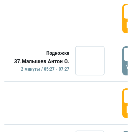
0
Г
0
Подножка
37.Малышев Антон О.
УД
2 минуты / 05:27 - 07:27
0
Г