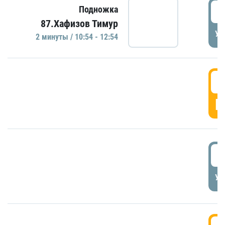
1
Подножка
87.Хафизов Тимур
УД
2 минуты / 10:54 - 12:54
1
Г
1
УД