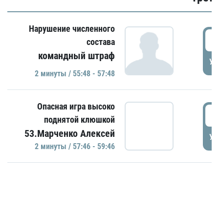
Нарушение численного
5
состава
командный штраф
УД
2 минуты / 55:48 - 57:48
Опасная игра высоко
5
поднятой клюшкой
53.Марченко Алексей
УД
2 минуты / 57:46 - 59:46