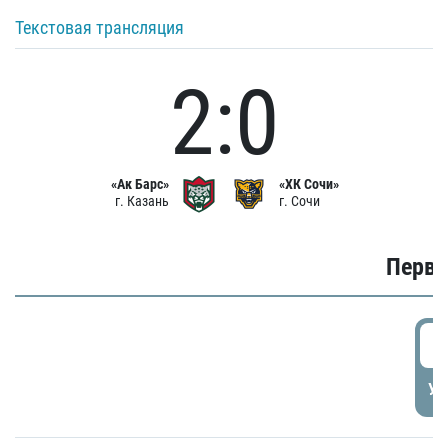
Текстовая трансляция
2:0
«Ак Барс»
«ХК Сочи»
г. Казань
г. Сочи
Первы
0
УД