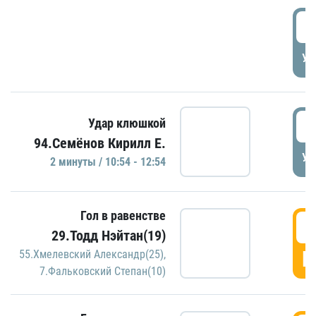
0
УД
1
Удар клюшкой
94.Семёнов Кирилл Е.
УД
2 минуты / 10:54 - 12:54
Гол в равенстве
1
29.Тодд Нэйтан(19)
Г
55.Хмелевский Александр(25)
,
7.Фальковский Степан(10)