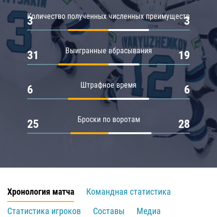
Количество полученных численных преимуществ
3
3
Выигранные вбрасывания
31
19
Штрафное время
6
6
Броски по воротам
25
28
Хронология матча
Командная статистика
Статистика игроков
Составы
Медиа