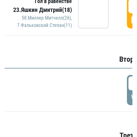
Гол в равенстве
1
23.Яшкин Дмитрий(18)
Г
58.Миллер Митчелл(26)
,
7.Фальковский Степан(11)
Второ
2
УД
Трети