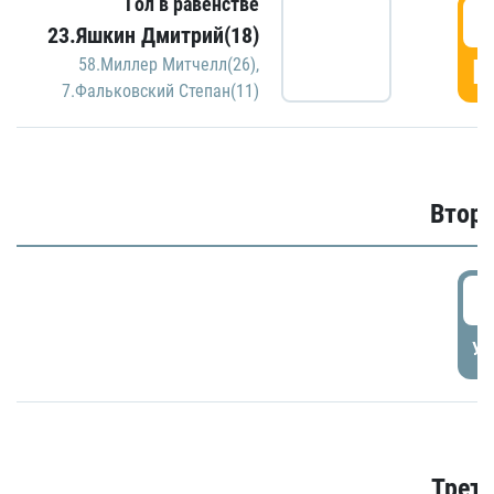
Гол в равенстве
1
23.Яшкин Дмитрий(18)
Г
58.Миллер Митчелл(26)
,
7.Фальковский Степан(11)
Второ
2
УД
Трети