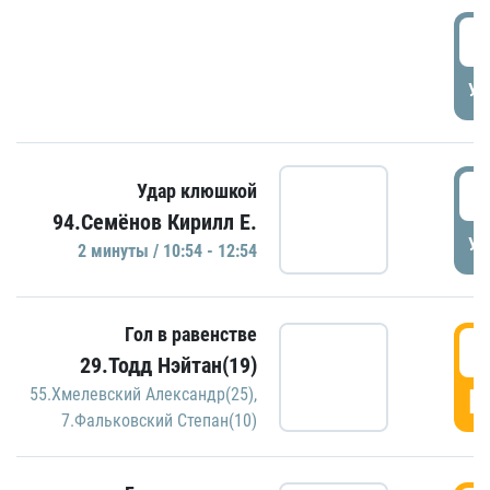
0
УД
1
Удар клюшкой
94.Семёнов Кирилл Е.
УД
2 минуты / 10:54 - 12:54
Гол в равенстве
1
29.Тодд Нэйтан(19)
Г
55.Хмелевский Александр(25)
,
7.Фальковский Степан(10)