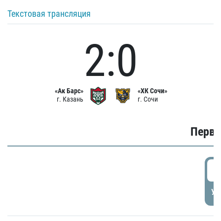
Текстовая трансляция
2:0
«Ак Барс»
«ХК Сочи»
г. Казань
г. Сочи
Первы
0
УД