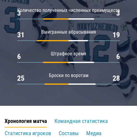
Количество полученных численных преимуществ
3
3
Выигранные вбрасывания
31
19
Штрафное время
6
6
Броски по воротам
25
28
Хронология матча
Командная статистика
Статистика игроков
Составы
Медиа