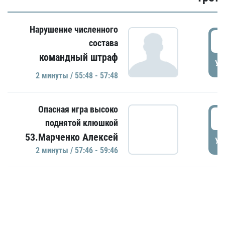
Нарушение численного
5
состава
командный штраф
УД
2 минуты / 55:48 - 57:48
Опасная игра высоко
5
поднятой клюшкой
53.Марченко Алексей
УД
2 минуты / 57:46 - 59:46