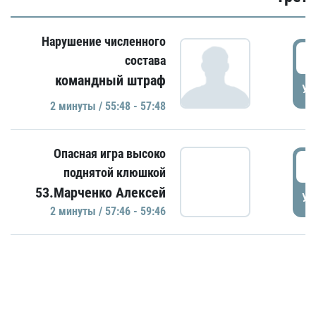
Нарушение численного
5
состава
командный штраф
УД
2 минуты / 55:48 - 57:48
Опасная игра высоко
5
поднятой клюшкой
53.Марченко Алексей
УД
2 минуты / 57:46 - 59:46