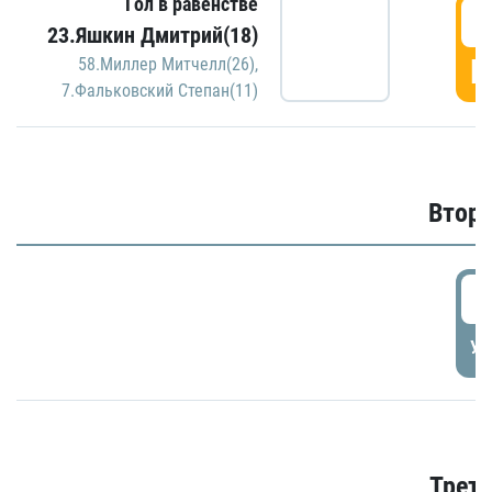
Гол в равенстве
1
23.Яшкин Дмитрий(18)
Г
58.Миллер Митчелл(26)
,
7.Фальковский Степан(11)
Второ
2
УД
Трети