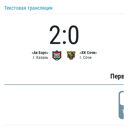
Текстовая трансляция
2:0
«Ак Барс»
«ХК Сочи»
г. Казань
г. Сочи
Первы
0
УД