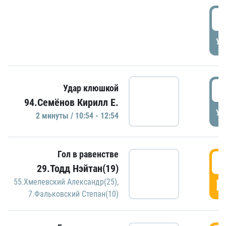
0
УД
1
Удар клюшкой
94.Семёнов Кирилл Е.
УД
2 минуты / 10:54 - 12:54
Гол в равенстве
1
29.Тодд Нэйтан(19)
Г
55.Хмелевский Александр(25)
,
7.Фальковский Степан(10)