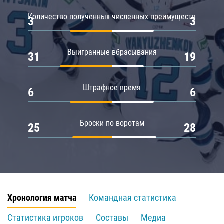
Количество полученных численных преимуществ
3
3
Выигранные вбрасывания
31
19
Штрафное время
6
6
Броски по воротам
25
28
Хронология матча
Командная статистика
Статистика игроков
Составы
Медиа