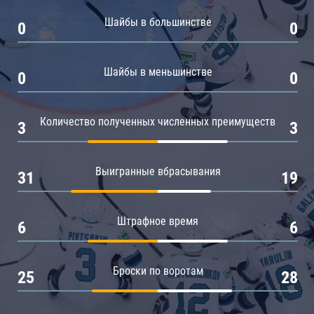
Амур
Шайбы в большинстве
0
0
Барыс
Салават Юлаев
Шайбы в меньшинстве
0
0
Сибирь
Количество полученных численных преимуществ
3
3
Выигранные вбрасывания
31
19
Штрафное время
6
6
Броски по воротам
25
28