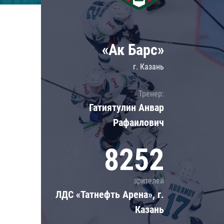
Локомотив
Северсталь
ЦСКА
«Ак Барс»
Шанхайские Драконы
г. Казань
Тренер:
Гатиятулин Анвар
Рафаилович
8252
зрителей
ЛДС «Татнефть Арена», г.
Казань