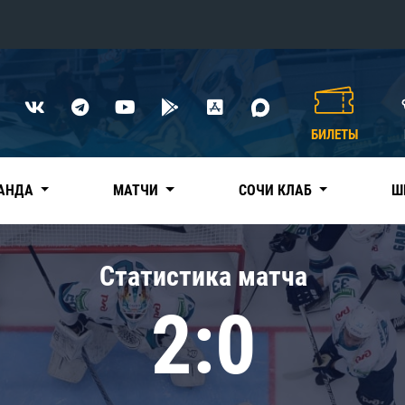
Конференция «Восток»
Дивизион Харламова
БИЛЕТЫ
Автомобилист
сляции
Ак Барс
АНДА
МАТЧИ
СОЧИ КЛАБ
Ш
Металлург Мг
Нефтехимик
 трансляции
Статистика матча
Трактор
магазин
2:0
Дивизион Чернышева
Авангард
ние КХЛ
Адмирал