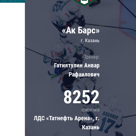
Локомотив
Северсталь
ЦСКА
«Ак Барс»
Шанхайские Драконы
г. Казань
Тренер:
Гатиятулин Анвар
Рафаилович
8252
зрителей
ЛДС «Татнефть Арена», г.
Казань