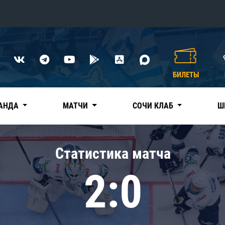
Конференция «Восток»
Дивизион Харламова
БИЛЕТЫ
Автомобилист
сляции
Ак Барс
АНДА
МАТЧИ
СОЧИ КЛАБ
Ш
Металлург Мг
Нефтехимик
 трансляции
Статистика матча
Трактор
магазин
2:0
Дивизион Чернышева
Авангард
ние КХЛ
Адмирал