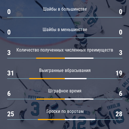
Амур
Шайбы в большинстве
0
0
Барыс
Салават Юлаев
Шайбы в меньшинстве
0
0
Сибирь
Количество полученных численных преимуществ
3
3
Выигранные вбрасывания
31
19
Штрафное время
6
6
Броски по воротам
25
28