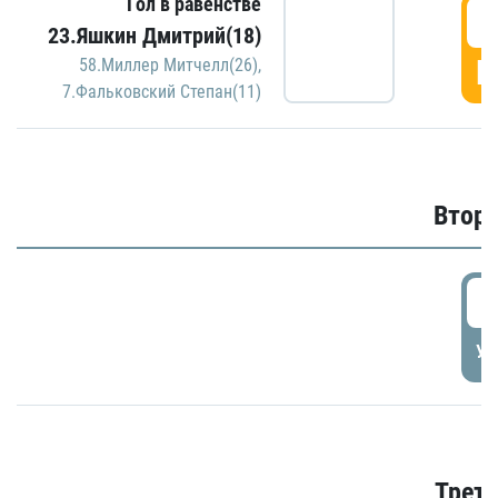
Гол в равенстве
1
23.Яшкин Дмитрий(18)
Г
58.Миллер Митчелл(26)
,
7.Фальковский Степан(11)
Второ
2
УД
Трети