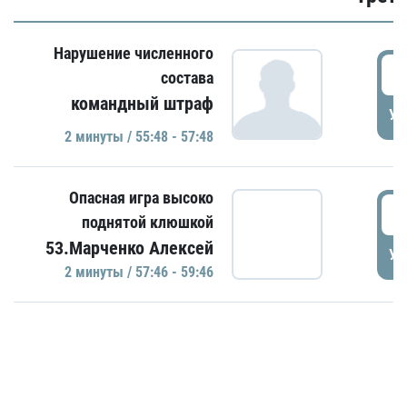
Нарушение численного
5
состава
командный штраф
УД
2 минуты / 55:48 - 57:48
Опасная игра высоко
5
поднятой клюшкой
53.Марченко Алексей
УД
2 минуты / 57:46 - 59:46