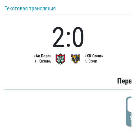
Текстовая трансляция
2:0
«Ак Барс»
«ХК Сочи»
г. Казань
г. Сочи
Первы
0
УД