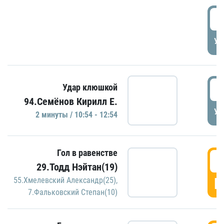
0
УД
1
Удар клюшкой
94.Семёнов Кирилл Е.
УД
2 минуты / 10:54 - 12:54
Гол в равенстве
1
29.Тодд Нэйтан(19)
Г
55.Хмелевский Александр(25)
,
7.Фальковский Степан(10)