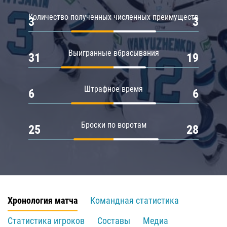
Количество полученных численных преимуществ
3
3
Выигранные вбрасывания
31
19
Штрафное время
6
6
Броски по воротам
25
28
Хронология матча
Командная статистика
Статистика игроков
Составы
Медиа