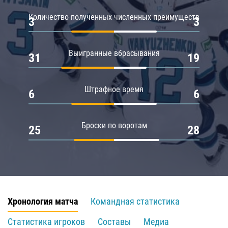
Количество полученных численных преимуществ
3
3
Выигранные вбрасывания
31
19
Штрафное время
6
6
Броски по воротам
25
28
Хронология матча
Командная статистика
Статистика игроков
Составы
Медиа