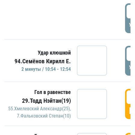
0
УД
1
Удар клюшкой
94.Семёнов Кирилл Е.
УД
2 минуты / 10:54 - 12:54
Гол в равенстве
1
29.Тодд Нэйтан(19)
Г
55.Хмелевский Александр(25)
,
7.Фальковский Степан(10)