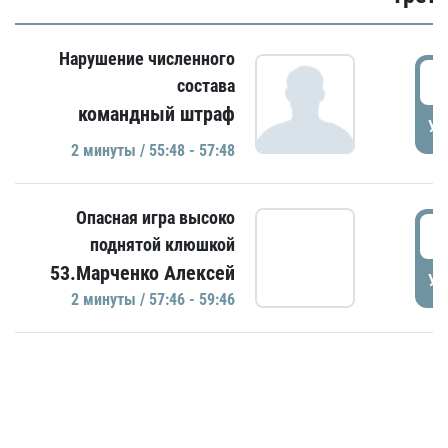
Нарушение численного
5
состава
командный штраф
УД
2 минуты / 55:48 - 57:48
Опасная игра высоко
5
поднятой клюшкой
53.Марченко Алексей
УД
2 минуты / 57:46 - 59:46