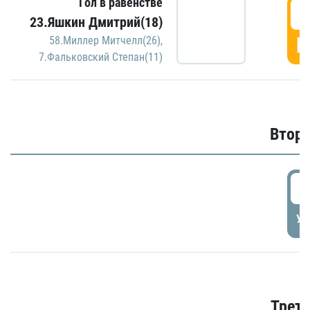
Гол в равенстве
1
23.Яшкин Дмитрий(18)
Г
58.Миллер Митчелл(26)
,
7.Фальковский Степан(11)
Второ
2
УД
Трети