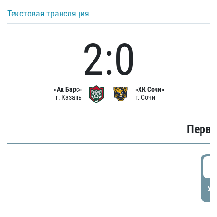
Текстовая трансляция
2:0
«Ак Барс»
«ХК Сочи»
г. Казань
г. Сочи
Первы
0
УД