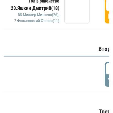
Гол в равенстве
1
23.Яшкин Дмитрий(18)
Г
58.Миллер Митчелл(26)
,
7.Фальковский Степан(11)
Второ
2
УД
Трети