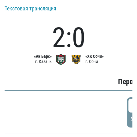
Текстовая трансляция
2:0
«Ак Барс»
«ХК Сочи»
г. Казань
г. Сочи
Первы
0
УД