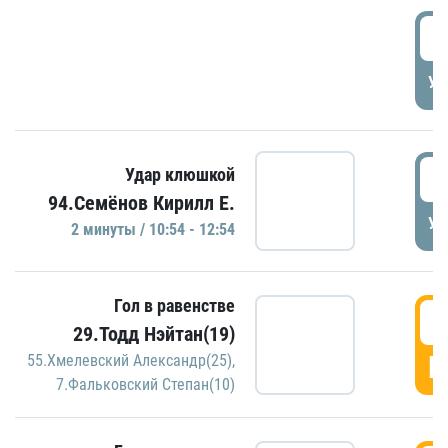
0
УД
1
Удар клюшкой
94.Семёнов Кирилл Е.
УД
2 минуты / 10:54 - 12:54
Гол в равенстве
1
29.Тодд Нэйтан(19)
Г
55.Хмелевский Александр(25)
,
7.Фальковский Степан(10)