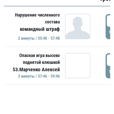
Нарушение численного
5
состава
командный штраф
УД
2 минуты / 55:48 - 57:48
Опасная игра высоко
5
поднятой клюшкой
53.Марченко Алексей
УД
2 минуты / 57:46 - 59:46