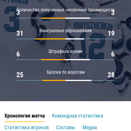
Количество полученных численных преимуществ
3
3
Выигранные вбрасывания
31
19
Штрафное время
6
6
Броски по воротам
25
28
Хронология матча
Командная статистика
Статистика игроков
Составы
Медиа