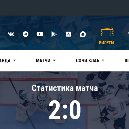
Конференция «Восток»
Дивизион Харламова
БИЛЕТЫ
Автомобилист
сляции
Ак Барс
АНДА
МАТЧИ
СОЧИ КЛАБ
Ш
Металлург Мг
Нефтехимик
 трансляции
Статистика матча
Трактор
магазин
2:0
Дивизион Чернышева
Авангард
ние КХЛ
Адмирал