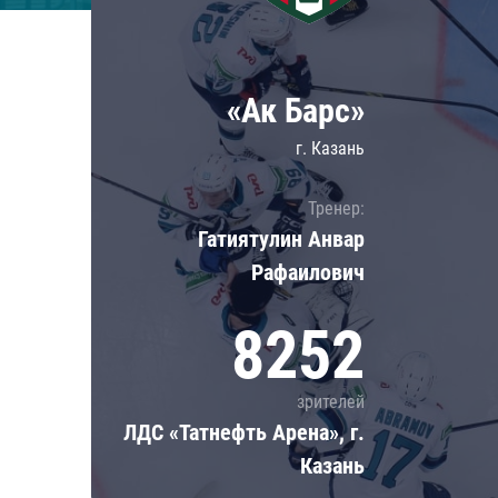
Локомотив
Северсталь
ЦСКА
«Ак Барс»
Шанхайские Драконы
г. Казань
Тренер:
Гатиятулин Анвар
Рафаилович
8252
зрителей
ЛДС «Татнефть Арена», г.
Казань