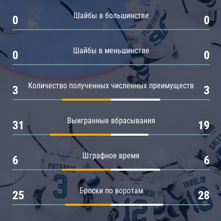
Амур
Шайбы в большинстве
0
0
Барыс
Салават Юлаев
Шайбы в меньшинстве
0
0
Сибирь
Количество полученных численных преимуществ
3
3
Выигранные вбрасывания
31
19
Штрафное время
6
6
Броски по воротам
25
28