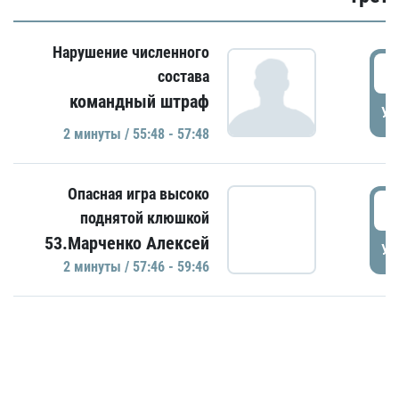
Нарушение численного
5
состава
командный штраф
УД
2 минуты / 55:48 - 57:48
Опасная игра высоко
5
поднятой клюшкой
53.Марченко Алексей
УД
2 минуты / 57:46 - 59:46