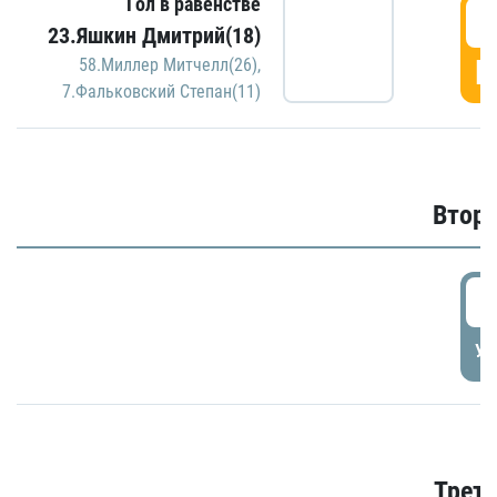
Гол в равенстве
1
23.Яшкин Дмитрий(18)
Г
58.Миллер Митчелл(26)
,
7.Фальковский Степан(11)
Второ
2
УД
Трети