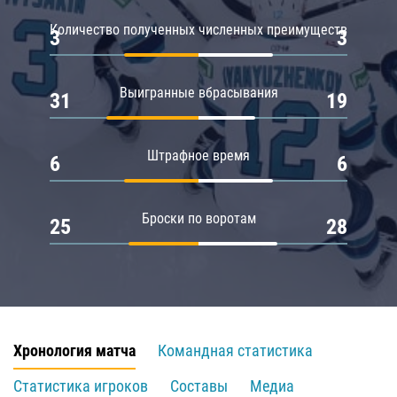
Количество полученных численных преимуществ
3
3
Выигранные вбрасывания
31
19
Штрафное время
6
6
Броски по воротам
25
28
Хронология матча
Командная статистика
Статистика игроков
Составы
Медиа