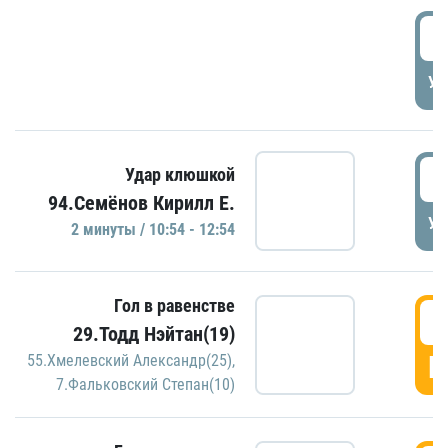
0
УД
1
Удар клюшкой
94.Семёнов Кирилл Е.
УД
2 минуты / 10:54 - 12:54
Гол в равенстве
1
29.Тодд Нэйтан(19)
Г
55.Хмелевский Александр(25)
,
7.Фальковский Степан(10)