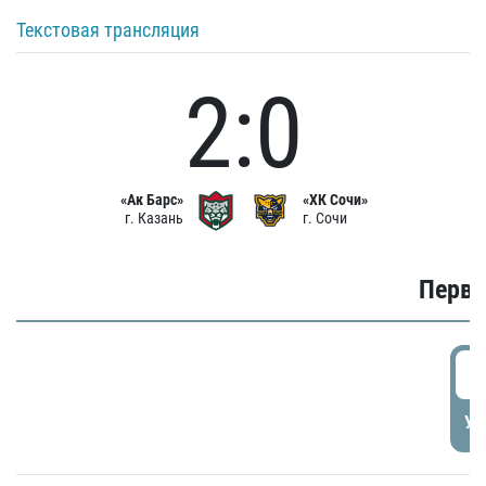
Текстовая трансляция
2:0
«Ак Барс»
«ХК Сочи»
г. Казань
г. Сочи
Первы
0
УД