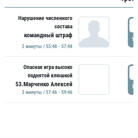
Нарушение численного
5
состава
командный штраф
УД
2 минуты / 55:48 - 57:48
Опасная игра высоко
5
поднятой клюшкой
53.Марченко Алексей
УД
2 минуты / 57:46 - 59:46