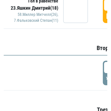
Гол в равенстве
1
23.Яшкин Дмитрий(18)
Г
58.Миллер Митчелл(26)
,
7.Фальковский Степан(11)
Второ
2
УД
Трети