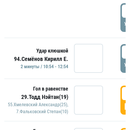
0
УД
1
Удар клюшкой
94.Семёнов Кирилл Е.
УД
2 минуты / 10:54 - 12:54
Гол в равенстве
1
29.Тодд Нэйтан(19)
Г
55.Хмелевский Александр(25)
,
7.Фальковский Степан(10)