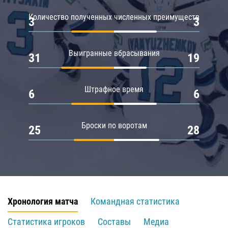
Количество полученных численных преимуществ
3
3
Выигранные вбрасывания
31
19
Штрафное время
6
6
Броски по воротам
25
28
Хронология матча
Командная статистика
Статистика игроков
Составы
Медиа