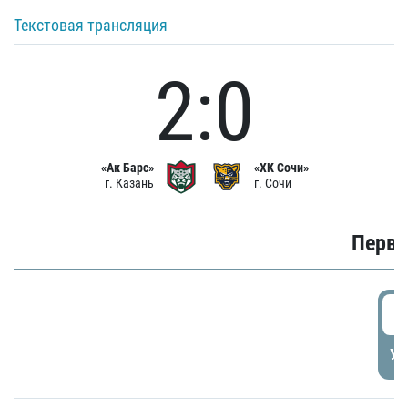
Текстовая трансляция
2:0
«Ак Барс»
«ХК Сочи»
г. Казань
г. Сочи
Первы
0
УД