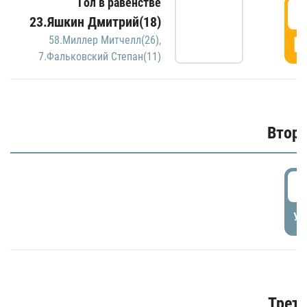
Гол в равенстве
1
23.Яшкин Дмитрий(18)
Г
58.Миллер Митчелл(26)
,
7.Фальковский Степан(11)
Второ
2
УД
Трети