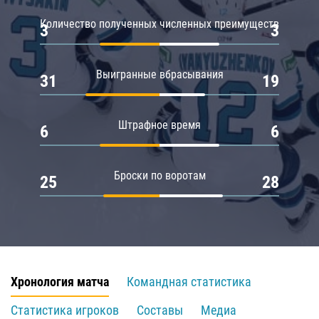
Количество полученных численных преимуществ
3
3
Выигранные вбрасывания
31
19
Штрафное время
6
6
Броски по воротам
25
28
Хронология матча
Командная статистика
Статистика игроков
Составы
Медиа