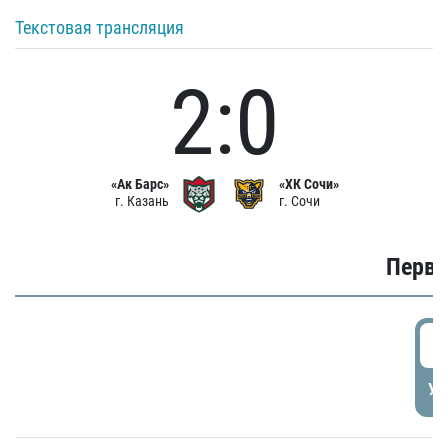
Текстовая трансляция
2:0
«Ак Барс»
«ХК Сочи»
г. Казань
г. Сочи
Первы
0
УД