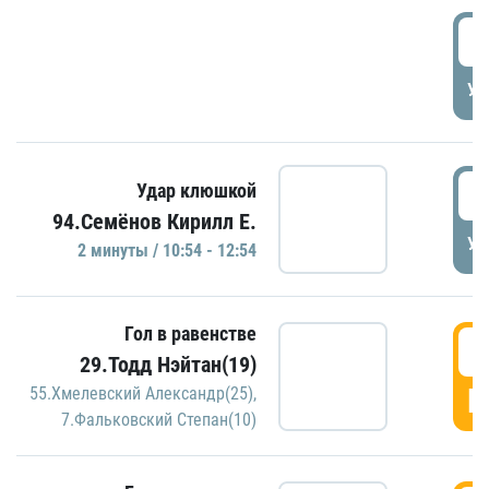
0
УД
1
Удар клюшкой
94.Семёнов Кирилл Е.
УД
2 минуты / 10:54 - 12:54
Гол в равенстве
1
29.Тодд Нэйтан(19)
Г
55.Хмелевский Александр(25)
,
7.Фальковский Степан(10)