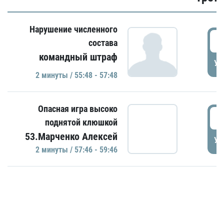
Нарушение численного
5
состава
командный штраф
УД
2 минуты / 55:48 - 57:48
Опасная игра высоко
5
поднятой клюшкой
53.Марченко Алексей
УД
2 минуты / 57:46 - 59:46