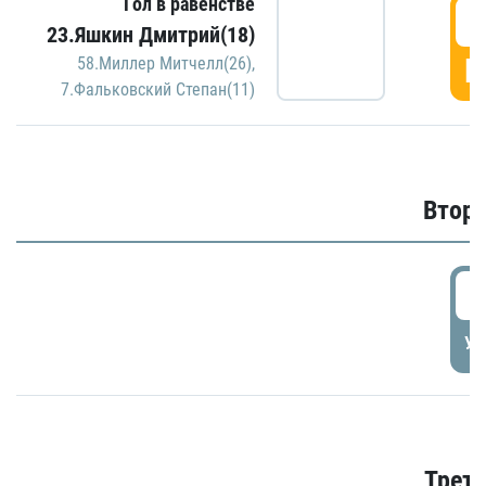
Гол в равенстве
1
23.Яшкин Дмитрий(18)
Г
58.Миллер Митчелл(26)
,
7.Фальковский Степан(11)
Второ
2
УД
Трети