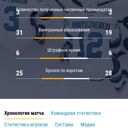
Количество полученных численных преимуществ
3
3
Выигранные вбрасывания
31
19
Штрафное время
6
6
Броски по воротам
25
28
Хронология матча
Командная статистика
Статистика игроков
Составы
Медиа