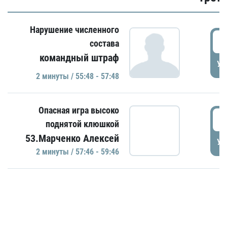
Нарушение численного
5
состава
командный штраф
УД
2 минуты / 55:48 - 57:48
Опасная игра высоко
5
поднятой клюшкой
53.Марченко Алексей
УД
2 минуты / 57:46 - 59:46