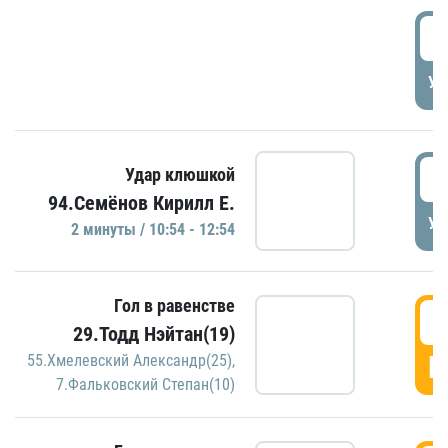
0
УД
1
Удар клюшкой
94.Семёнов Кирилл Е.
УД
2 минуты / 10:54 - 12:54
Гол в равенстве
1
29.Тодд Нэйтан(19)
Г
55.Хмелевский Александр(25)
,
7.Фальковский Степан(10)