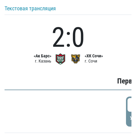
Текстовая трансляция
2:0
«Ак Барс»
«ХК Сочи»
г. Казань
г. Сочи
Первы
0
УД