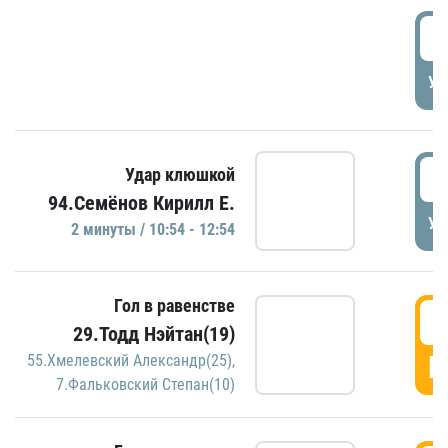
0
УД
1
Удар клюшкой
94.Семёнов Кирилл Е.
УД
2 минуты / 10:54 - 12:54
Гол в равенстве
1
29.Тодд Нэйтан(19)
Г
55.Хмелевский Александр(25)
,
7.Фальковский Степан(10)