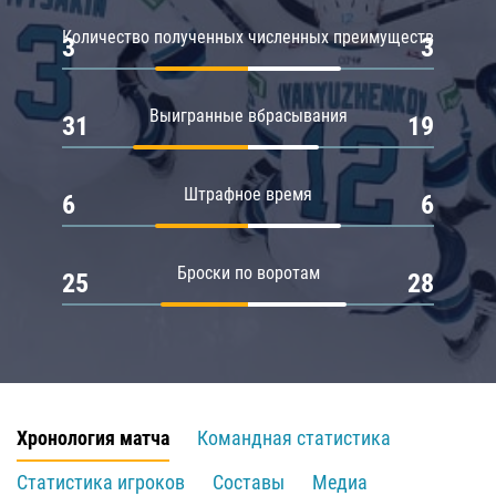
Количество полученных численных преимуществ
3
3
Выигранные вбрасывания
31
19
Штрафное время
6
6
Броски по воротам
25
28
Хронология матча
Командная статистика
Статистика игроков
Составы
Медиа