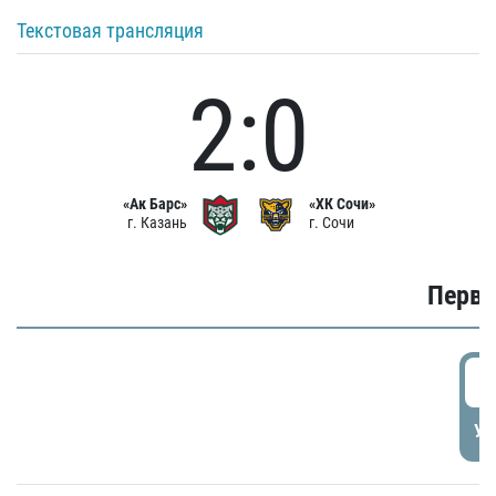
Текстовая трансляция
2:0
«Ак Барс»
«ХК Сочи»
г. Казань
г. Сочи
Первы
0
УД