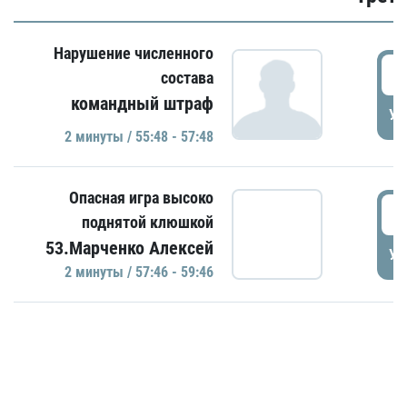
Нарушение численного
5
состава
командный штраф
УД
2 минуты / 55:48 - 57:48
Опасная игра высоко
5
поднятой клюшкой
53.Марченко Алексей
УД
2 минуты / 57:46 - 59:46