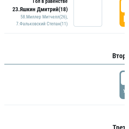
Гол в равенстве
1
23.Яшкин Дмитрий(18)
Г
58.Миллер Митчелл(26)
,
7.Фальковский Степан(11)
Второ
2
УД
Трети