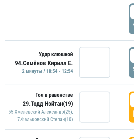
0
УД
1
Удар клюшкой
94.Семёнов Кирилл Е.
УД
2 минуты / 10:54 - 12:54
Гол в равенстве
1
29.Тодд Нэйтан(19)
Г
55.Хмелевский Александр(25)
,
7.Фальковский Степан(10)