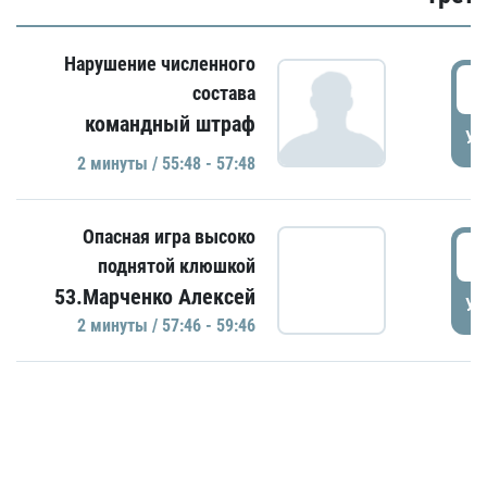
Нарушение численного
5
состава
командный штраф
УД
2 минуты / 55:48 - 57:48
Опасная игра высоко
5
поднятой клюшкой
53.Марченко Алексей
УД
2 минуты / 57:46 - 59:46