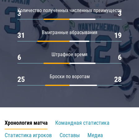
Количество полученных численных преимуществ
3
3
Выигранные вбрасывания
31
19
Штрафное время
6
6
Броски по воротам
25
28
Хронология матча
Командная статистика
Статистика игроков
Составы
Медиа