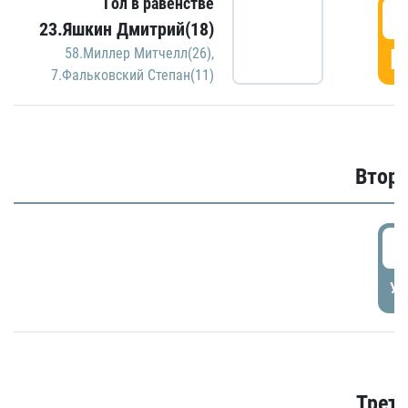
Гол в равенстве
1
23.Яшкин Дмитрий(18)
Г
58.Миллер Митчелл(26)
,
7.Фальковский Степан(11)
Второ
2
УД
Трети