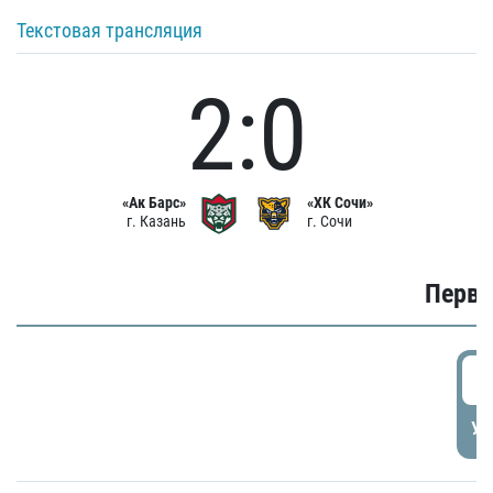
Текстовая трансляция
2:0
«Ак Барс»
«ХК Сочи»
г. Казань
г. Сочи
Первы
0
УД