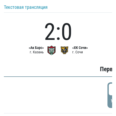
Текстовая трансляция
2:0
«Ак Барс»
«ХК Сочи»
г. Казань
г. Сочи
Первы
0
УД