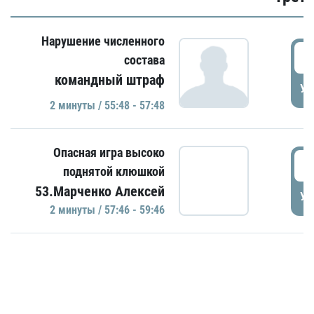
Нарушение численного
5
состава
командный штраф
УД
2 минуты / 55:48 - 57:48
Опасная игра высоко
5
поднятой клюшкой
53.Марченко Алексей
УД
2 минуты / 57:46 - 59:46