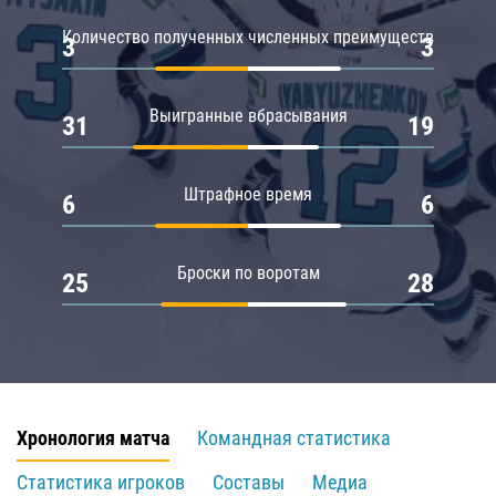
Количество полученных численных преимуществ
3
3
Выигранные вбрасывания
31
19
Штрафное время
6
6
Броски по воротам
25
28
Хронология матча
Командная статистика
Статистика игроков
Составы
Медиа