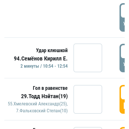
0
УД
1
Удар клюшкой
94.Семёнов Кирилл Е.
УД
2 минуты / 10:54 - 12:54
Гол в равенстве
1
29.Тодд Нэйтан(19)
Г
55.Хмелевский Александр(25)
,
7.Фальковский Степан(10)