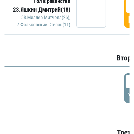
Гол в равенстве
1
23.Яшкин Дмитрий(18)
Г
58.Миллер Митчелл(26)
,
7.Фальковский Степан(11)
Второ
2
УД
Трети