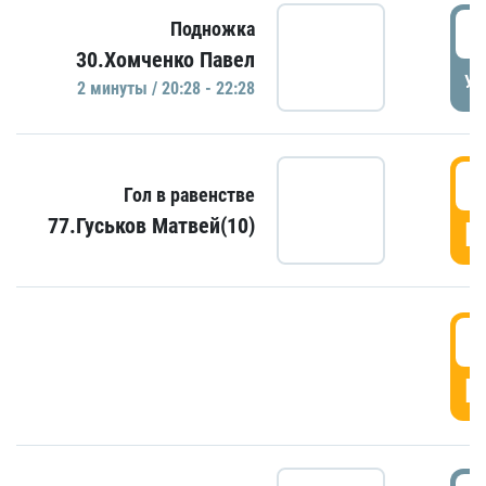
2
Подножка
30.Хомченко Павел
УД
2 минуты / 20:28 - 22:28
2
Гол в равенстве
77.Гуськов Матвей(10)
Г
2
Г