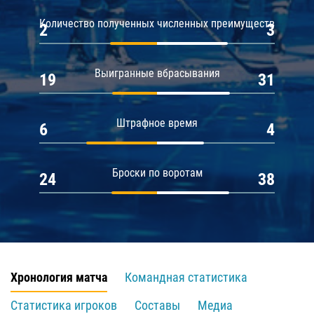
Количество полученных численных преимуществ
2
3
Выигранные вбрасывания
19
31
Штрафное время
6
4
Броски по воротам
24
38
Хронология матча
Командная статистика
Статистика игроков
Составы
Медиа