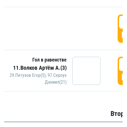
1
Г
Гол в равенстве
1
11.Волков Артём А.(3)
Г
29.Петухов Егор(5)
,
97.Сероух
Даниил(21)
Второ