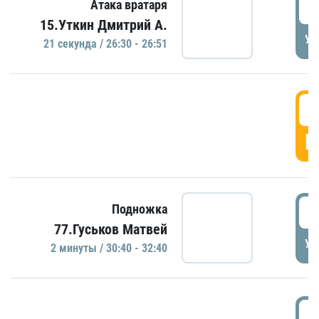
2
Атака вратаря
15.Уткин Дмитрий А.
УД
21 секундa / 26:30 - 26:51
2
Г
3
Подножка
77.Гуськов Матвей
УД
2 минуты / 30:40 - 32:40
3