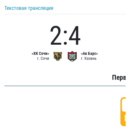
Текстовая трансляция
2:4
«ХК Сочи»
«Ак Барс»
г. Сочи
г. Казань
Первы
0
Г