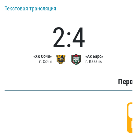
Текстовая трансляция
2:4
«ХК Сочи»
«Ак Барс»
г. Сочи
г. Казань
Первы
0
Г