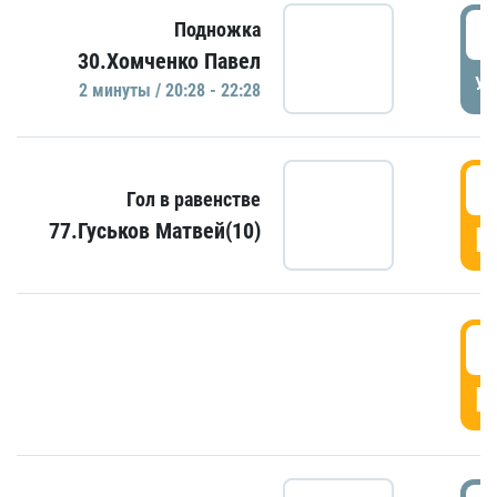
2
Подножка
30.Хомченко Павел
УД
2 минуты / 20:28 - 22:28
2
Гол в равенстве
77.Гуськов Матвей(10)
Г
2
Г