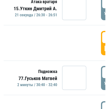
2
Атака вратаря
15.Уткин Дмитрий А.
УД
21 секундa / 26:30 - 26:51
2
Г
3
Подножка
77.Гуськов Матвей
УД
2 минуты / 30:40 - 32:40
3