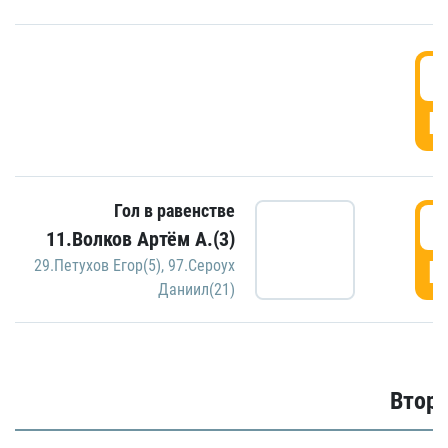
1
Г
Гол в равенстве
1
11.Волков Артём А.(3)
Г
29.Петухов Егор(5)
,
97.Сероух
Даниил(21)
Второ