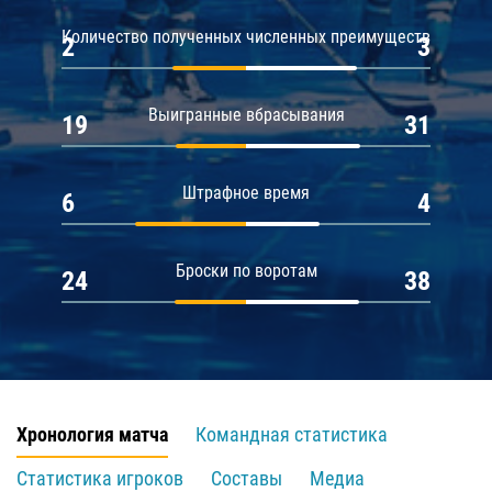
Количество полученных численных преимуществ
2
3
Выигранные вбрасывания
19
31
Штрафное время
6
4
Броски по воротам
24
38
Хронология матча
Командная статистика
Статистика игроков
Составы
Медиа