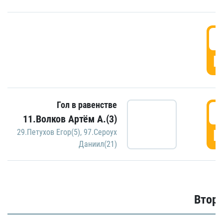
1
Г
Гол в равенстве
1
11.Волков Артём А.(3)
Г
29.Петухов Егор(5)
,
97.Сероух
Даниил(21)
Второ