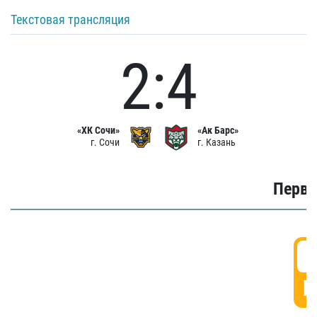
Текстовая трансляция
2:4
«ХК Сочи»
«Ак Барс»
г. Сочи
г. Казань
Первы
0
Г