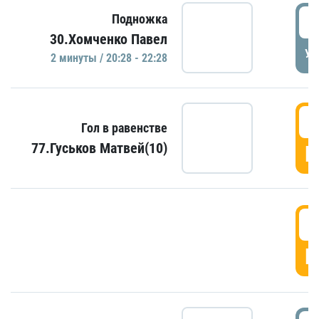
2
Подножка
30.Хомченко Павел
УД
2 минуты / 20:28 - 22:28
2
Гол в равенстве
77.Гуськов Матвей(10)
Г
2
Г