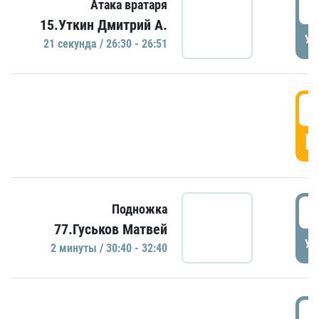
2
Атака вратаря
15.Уткин Дмитрий А.
УД
21 секундa / 26:30 - 26:51
2
Г
3
Подножка
77.Гуськов Матвей
УД
2 минуты / 30:40 - 32:40
3