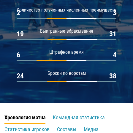
Количество полученных численных преимуществ
2
3
Выигранные вбрасывания
19
31
Штрафное время
6
4
Броски по воротам
24
38
Хронология матча
Командная статистика
Статистика игроков
Составы
Медиа