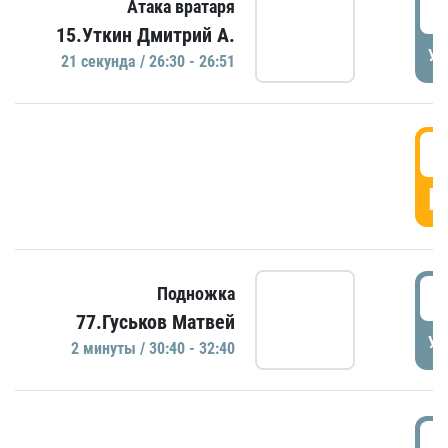
2
Атака вратаря
15.Уткин Дмитрий А.
УД
21 секундa / 26:30 - 26:51
2
Г
3
Подножка
77.Гуськов Матвей
УД
2 минуты / 30:40 - 32:40
3