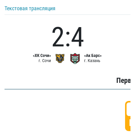
Текстовая трансляция
2:4
«ХК Сочи»
«Ак Барс»
г. Сочи
г. Казань
Первы
0
Г