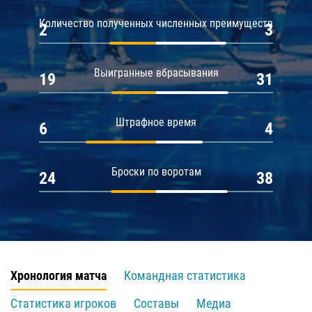
Количество полученных численных преимуществ
2
3
Выигранные вбрасывания
19
31
Штрафное время
6
4
Броски по воротам
24
38
Хронология матча
Командная статистика
Статистика игроков
Составы
Медиа