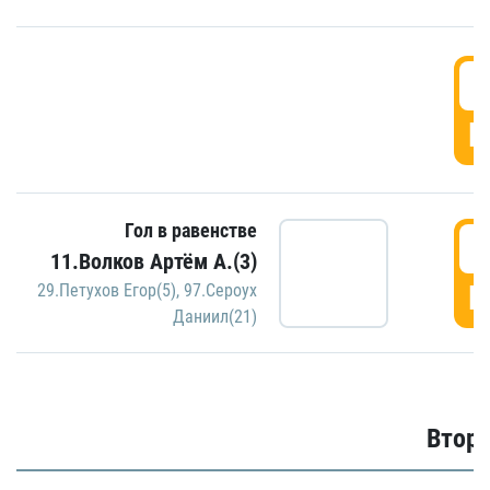
1
Г
Гол в равенстве
1
11.Волков Артём А.(3)
Г
29.Петухов Егор(5)
,
97.Сероух
Даниил(21)
Второ