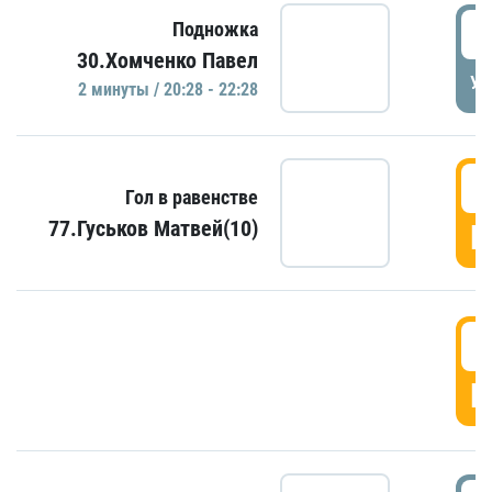
2
Подножка
30.Хомченко Павел
УД
2 минуты / 20:28 - 22:28
2
Гол в равенстве
77.Гуськов Матвей(10)
Г
2
Г