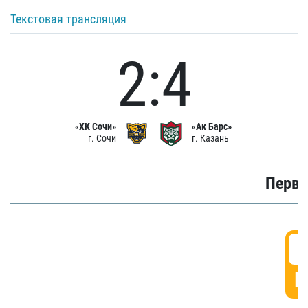
Текстовая трансляция
2:4
«ХК Сочи»
«Ак Барс»
г. Сочи
г. Казань
Первы
0
Г