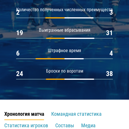
Количество полученных численных преимуществ
2
3
Выигранные вбрасывания
19
31
Штрафное время
6
4
Броски по воротам
24
38
Хронология матча
Командная статистика
Статистика игроков
Составы
Медиа