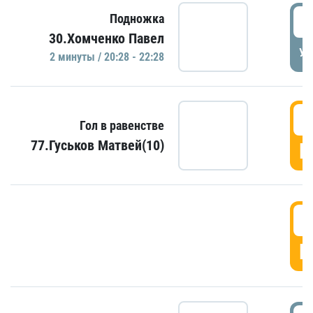
2
Подножка
30.Хомченко Павел
УД
2 минуты / 20:28 - 22:28
2
Гол в равенстве
77.Гуськов Матвей(10)
Г
2
Г