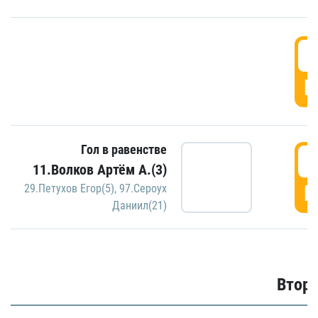
1
Г
Гол в равенстве
1
11.Волков Артём А.(3)
Г
29.Петухов Егор(5)
,
97.Сероух
Даниил(21)
Второ