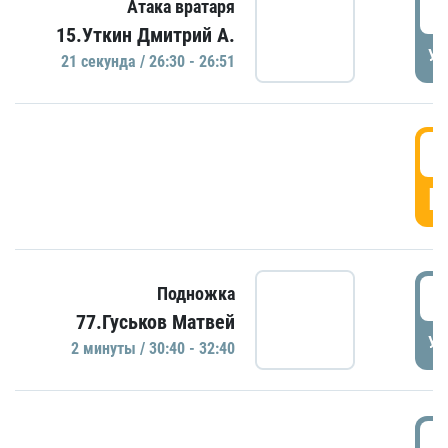
2
Атака вратаря
15.Уткин Дмитрий А.
УД
21 секундa / 26:30 - 26:51
2
Г
3
Подножка
77.Гуськов Матвей
УД
2 минуты / 30:40 - 32:40
3