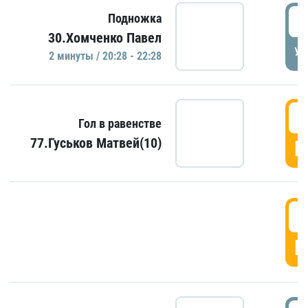
2
Подножка
30.Хомченко Павел
УД
2 минуты / 20:28 - 22:28
2
Гол в равенстве
77.Гуськов Матвей(10)
Г
2
Г