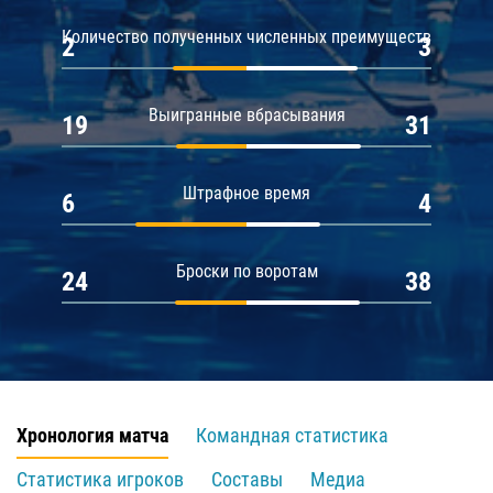
Количество полученных численных преимуществ
2
3
Выигранные вбрасывания
19
31
Штрафное время
6
4
Броски по воротам
24
38
Хронология матча
Командная статистика
Статистика игроков
Составы
Медиа