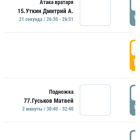
2
Атака вратаря
15.Уткин Дмитрий А.
УД
21 секундa / 26:30 - 26:51
2
Г
3
Подножка
77.Гуськов Матвей
УД
2 минуты / 30:40 - 32:40
3