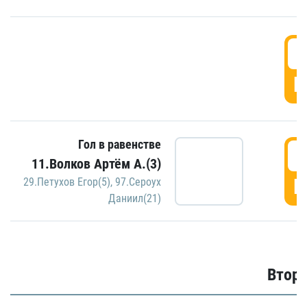
1
Г
Гол в равенстве
1
11.Волков Артём А.(3)
Г
29.Петухов Егор(5)
,
97.Сероух
Даниил(21)
Второ