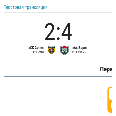
Текстовая трансляция
2:4
«ХК Сочи»
«Ак Барс»
г. Сочи
г. Казань
Первы
0
Г