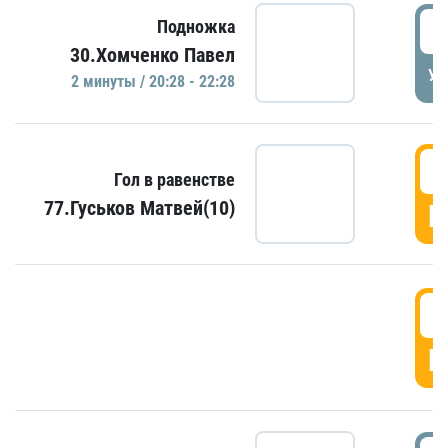
2
Подножка
30.Хомченко Павел
УД
2 минуты / 20:28 - 22:28
2
Гол в равенстве
77.Гуськов Матвей(10)
Г
2
Г