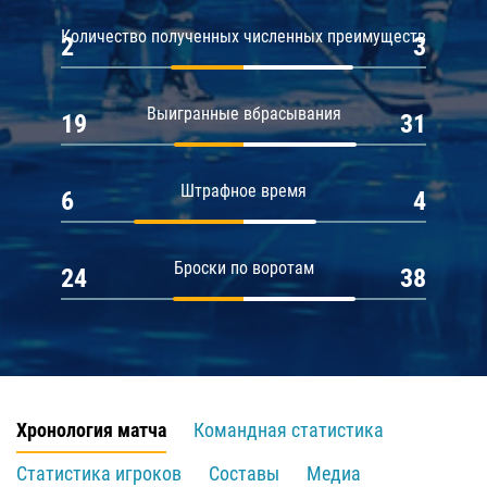
Количество полученных численных преимуществ
2
3
Выигранные вбрасывания
19
31
Штрафное время
6
4
Броски по воротам
24
38
Хронология матча
Командная статистика
Статистика игроков
Составы
Медиа