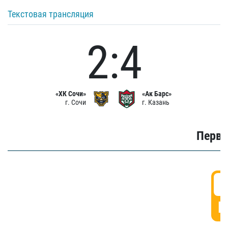
Текстовая трансляция
2:4
«ХК Сочи»
«Ак Барс»
г. Сочи
г. Казань
Первы
0
Г