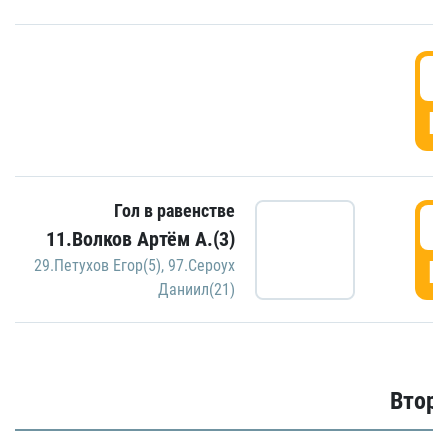
1
Г
Гол в равенстве
1
11.Волков Артём А.(3)
Г
29.Петухов Егор(5)
,
97.Сероух
Даниил(21)
Второ