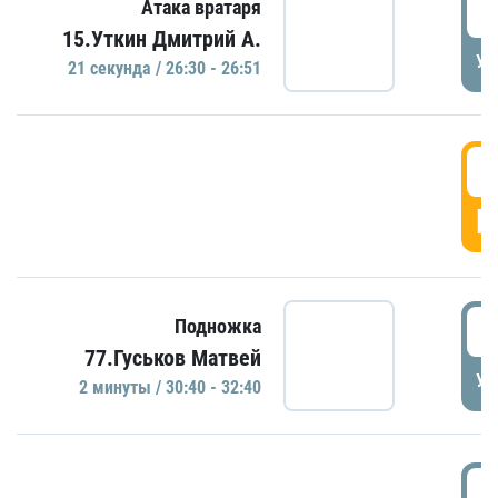
2
Атака вратаря
15.Уткин Дмитрий А.
УД
21 секундa / 26:30 - 26:51
2
Г
3
Подножка
77.Гуськов Матвей
УД
2 минуты / 30:40 - 32:40
3