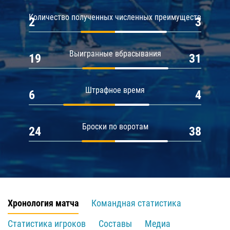
Количество полученных численных преимуществ
2
3
Выигранные вбрасывания
19
31
Штрафное время
6
4
Броски по воротам
24
38
Хронология матча
Командная статистика
Статистика игроков
Составы
Медиа