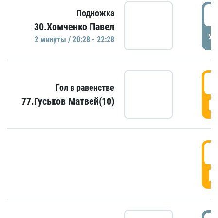
2
Подножка
30.Хомченко Павел
УД
2 минуты / 20:28 - 22:28
2
Гол в равенстве
77.Гуськов Матвей(10)
Г
2
Г