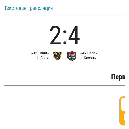
Текстовая трансляция
2:4
«ХК Сочи»
«Ак Барс»
г. Сочи
г. Казань
Первы
0
Г