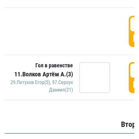
1
Г
Гол в равенстве
1
11.Волков Артём А.(3)
Г
29.Петухов Егор(5)
,
97.Сероух
Даниил(21)
Второ