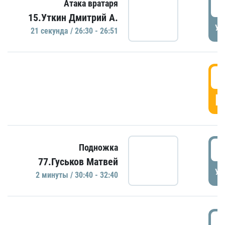
2
Атака вратаря
15.Уткин Дмитрий А.
УД
21 секундa / 26:30 - 26:51
2
Г
3
Подножка
77.Гуськов Матвей
УД
2 минуты / 30:40 - 32:40
3