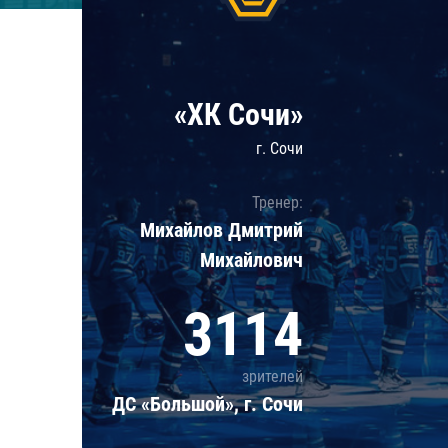
Локомотив
Северсталь
ЦСКА
«ХК Сочи»
Шанхайские Драконы
г. Сочи
Тренер:
Михайлов Дмитрий
Михайлович
3114
зрителей
ДС «Большой», г. Сочи