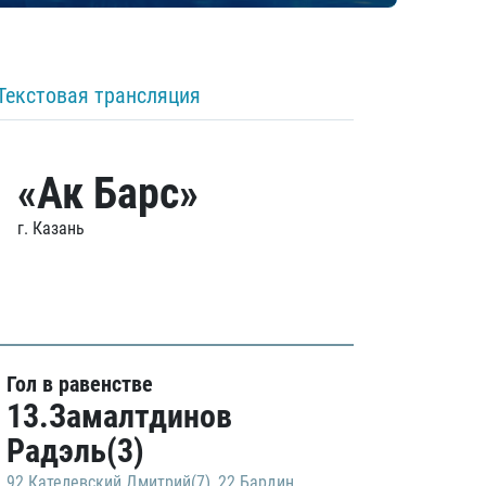
Текстовая трансляция
«Ак Барс»
г. Казань
Гол в равенстве
13.Замалтдинов
Радэль(3)
92.Кателевский Дмитрий(7)
,
22.Бардин