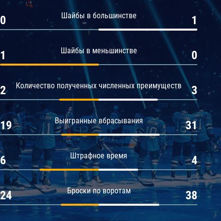
Амур
Шайбы в большинстве
0
1
Барыс
Салават Юлаев
Шайбы в меньшинстве
1
0
Сибирь
Количество полученных численных преимуществ
2
3
Выигранные вбрасывания
19
31
Штрафное время
6
4
Броски по воротам
24
38