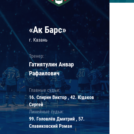
«Ак Барс»
г. Казань
Тренер:
Гатиятулин Анвар
Рафаилович
Главные судьи:
16. Спирин Виктор , 42. Юдаков
Сергей
Линейные судьи:
99. Головлёв Дмитрий , 57.
Славиковский Роман