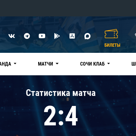
Конференция «Восток»
Дивизион Харламова
БИЛЕТЫ
Автомобилист
сляции
Ак Барс
АНДА
МАТЧИ
СОЧИ КЛАБ
Ш
Металлург Мг
Нефтехимик
 трансляции
Статистика матча
Трактор
магазин
2:4
Дивизион Чернышева
Авангард
ние КХЛ
Адмирал