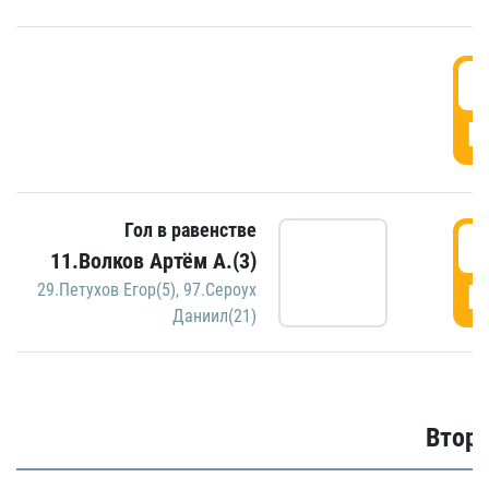
1
Г
Гол в равенстве
1
11.Волков Артём А.(3)
Г
29.Петухов Егор(5)
,
97.Сероух
Даниил(21)
Второ