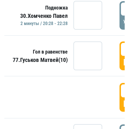
2
Подножка
30.Хомченко Павел
УД
2 минуты / 20:28 - 22:28
2
Гол в равенстве
77.Гуськов Матвей(10)
Г
2
Г