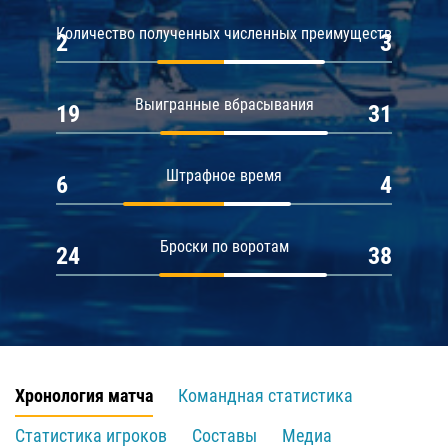
Количество полученных численных преимуществ
2
3
Выигранные вбрасывания
19
31
Штрафное время
6
4
Броски по воротам
24
38
Хронология матча
Командная статистика
Статистика игроков
Составы
Медиа