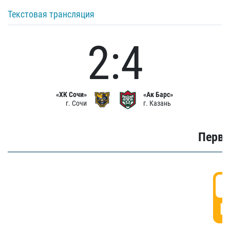
Текстовая трансляция
2:4
«ХК Сочи»
«Ак Барс»
г. Сочи
г. Казань
Первы
0
Г