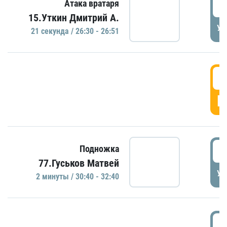
2
Атака вратаря
15.Уткин Дмитрий А.
УД
21 секундa / 26:30 - 26:51
2
Г
3
Подножка
77.Гуськов Матвей
УД
2 минуты / 30:40 - 32:40
3