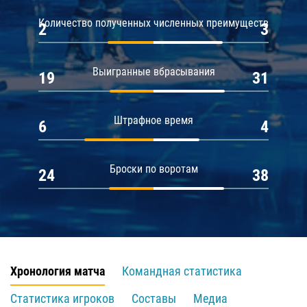
Количество полученных численных преимуществ
2
3
Выигранные вбрасывания
19
31
Штрафное время
6
4
Броски по воротам
24
38
Хронология матча
Командная статистика
Статистика игроков
Составы
Медиа