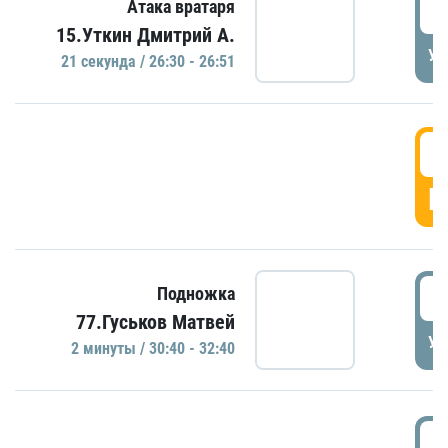
2
Атака вратаря
15.Уткин Дмитрий А.
УД
21 секундa / 26:30 - 26:51
2
Г
3
Подножка
77.Гуськов Матвей
УД
2 минуты / 30:40 - 32:40
3