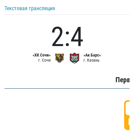
Текстовая трансляция
2:4
«ХК Сочи»
«Ак Барс»
г. Сочи
г. Казань
Первы
0
Г