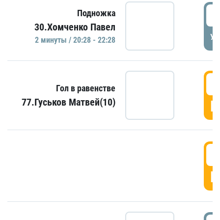
2
Подножка
30.Хомченко Павел
УД
2 минуты / 20:28 - 22:28
2
Гол в равенстве
77.Гуськов Матвей(10)
Г
2
Г