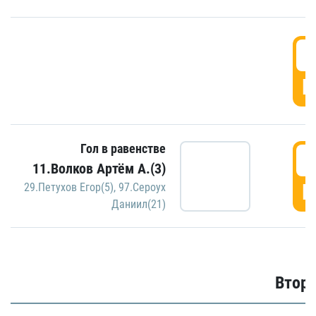
1
Г
Гол в равенстве
1
11.Волков Артём А.(3)
Г
29.Петухов Егор(5)
,
97.Сероух
Даниил(21)
Второ