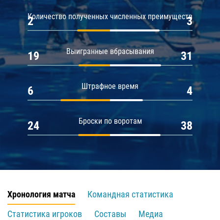
Количество полученных численных преимуществ
2
3
Выигранные вбрасывания
19
31
Штрафное время
6
4
Броски по воротам
24
38
Хронология матча
Командная статистика
Статистика игроков
Составы
Медиа