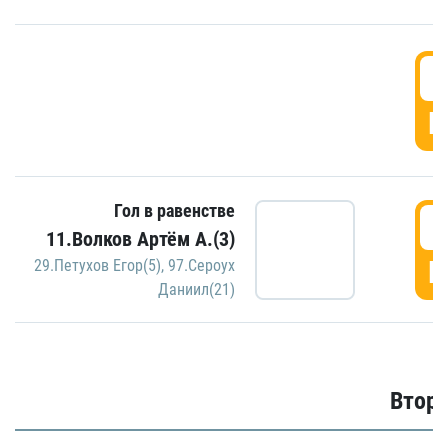
1
Г
Гол в равенстве
1
11.Волков Артём А.(3)
Г
29.Петухов Егор(5)
,
97.Сероух
Даниил(21)
Второ