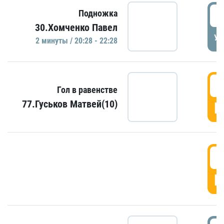
2
Подножка
30.Хомченко Павел
УД
2 минуты / 20:28 - 22:28
2
Гол в равенстве
77.Гуськов Матвей(10)
Г
2
Г