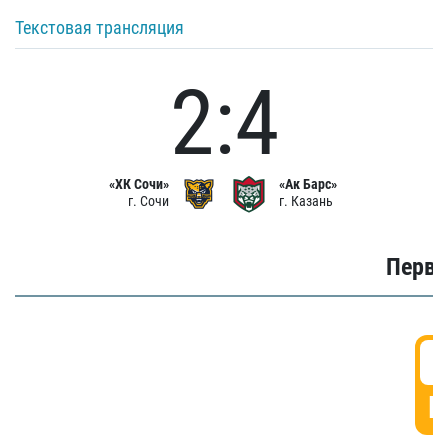
Текстовая трансляция
2:4
«ХК Сочи»
«Ак Барс»
г. Сочи
г. Казань
Первы
0
Г