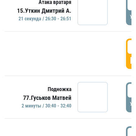
2
Атака вратаря
15.Уткин Дмитрий А.
УД
21 секундa / 26:30 - 26:51
2
Г
3
Подножка
77.Гуськов Матвей
УД
2 минуты / 30:40 - 32:40
3