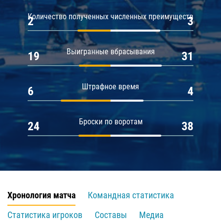
Количество полученных численных преимуществ
2
3
Выигранные вбрасывания
19
31
Штрафное время
6
4
Броски по воротам
24
38
Хронология матча
Командная статистика
Статистика игроков
Составы
Медиа