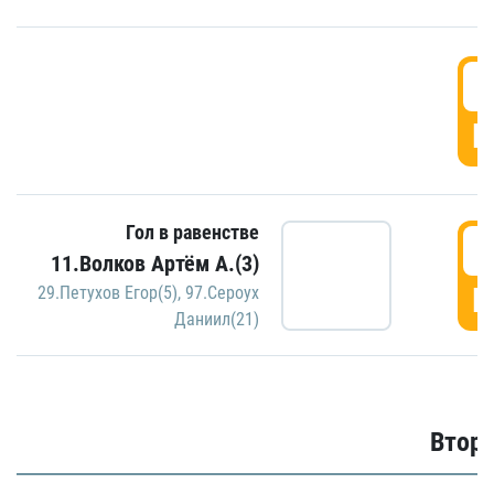
1
Г
Гол в равенстве
1
11.Волков Артём А.(3)
Г
29.Петухов Егор(5)
,
97.Сероух
Даниил(21)
Второ