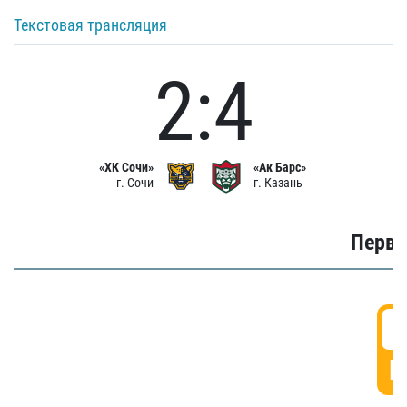
Текстовая трансляция
2:4
«ХК Сочи»
«Ак Барс»
г. Сочи
г. Казань
Первы
0
Г