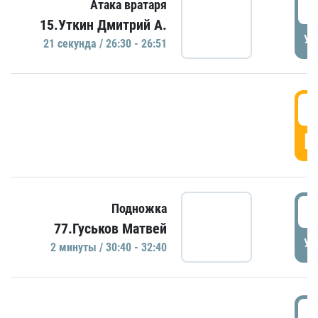
2
Атака вратаря
15.Уткин Дмитрий А.
УД
21 секундa / 26:30 - 26:51
2
Г
3
Подножка
77.Гуськов Матвей
УД
2 минуты / 30:40 - 32:40
3