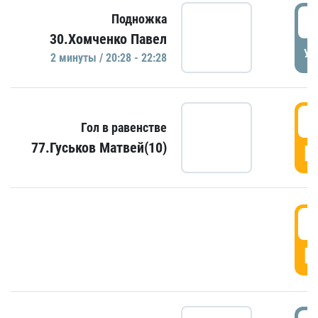
2
Подножка
30.Хомченко Павел
УД
2 минуты / 20:28 - 22:28
2
Гол в равенстве
77.Гуськов Матвей(10)
Г
2
Г