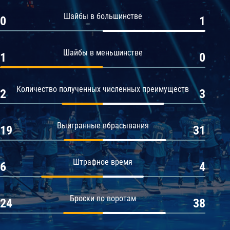
Амур
Шайбы в большинстве
0
1
Барыс
Салават Юлаев
Шайбы в меньшинстве
1
0
Сибирь
Количество полученных численных преимуществ
2
3
Выигранные вбрасывания
19
31
Штрафное время
6
4
Броски по воротам
24
38