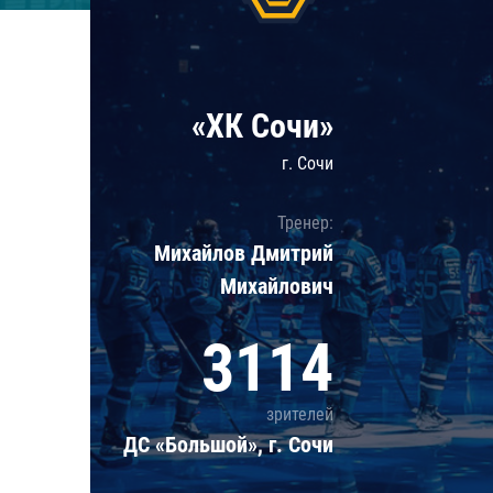
Локомотив
Северсталь
ЦСКА
«ХК Сочи»
Шанхайские Драконы
г. Сочи
Тренер:
Михайлов Дмитрий
Михайлович
3114
зрителей
ДС «Большой», г. Сочи