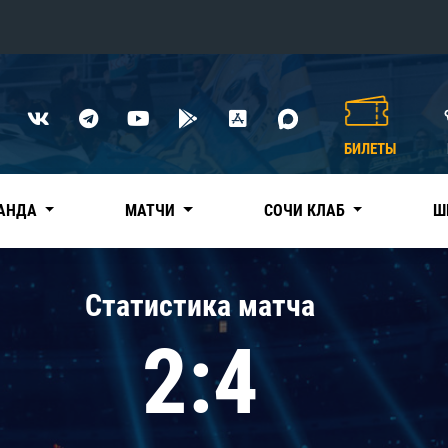
Конференция «Восток»
Дивизион Харламова
БИЛЕТЫ
Автомобилист
сляции
Ак Барс
АНДА
МАТЧИ
СОЧИ КЛАБ
Ш
Металлург Мг
Нефтехимик
 трансляции
Статистика матча
Трактор
магазин
2:4
Дивизион Чернышева
Авангард
ние КХЛ
Адмирал