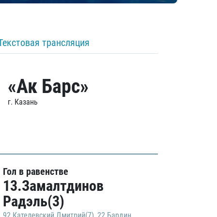
Текстовая трансляция
«Ак Барс»
г. Казань
Гол в равенстве
13.Замалтдинов
Радэль(3)
92.Кателевский Дмитрий(7)
,
22.Бардин