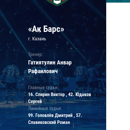
«Ак Барс»
г. Казань
Тренер:
Гатиятулин Анвар
Рафаилович
Главные судьи:
16. Спирин Виктор , 42. Юдаков
Сергей
Линейные судьи:
99. Головлёв Дмитрий , 57.
Славиковский Роман