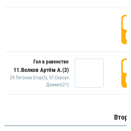
1
Г
Гол в равенстве
1
11.Волков Артём А.(3)
Г
29.Петухов Егор(5)
,
97.Сероух
Даниил(21)
Второ