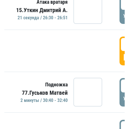
2
Атака вратаря
15.Уткин Дмитрий А.
УД
21 секундa / 26:30 - 26:51
2
Г
3
Подножка
77.Гуськов Матвей
УД
2 минуты / 30:40 - 32:40
3