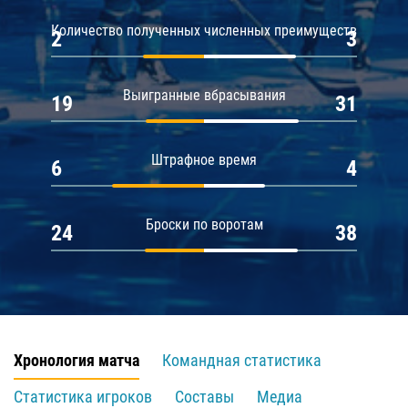
Количество полученных численных преимуществ
2
3
Выигранные вбрасывания
19
31
Штрафное время
6
4
Броски по воротам
24
38
Хронология матча
Командная статистика
Статистика игроков
Составы
Медиа