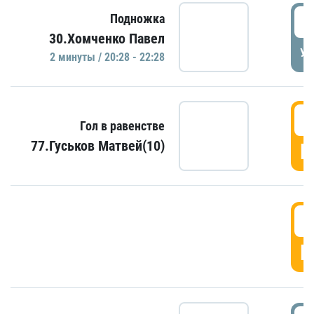
2
Подножка
30.Хомченко Павел
УД
2 минуты / 20:28 - 22:28
2
Гол в равенстве
77.Гуськов Матвей(10)
Г
2
Г