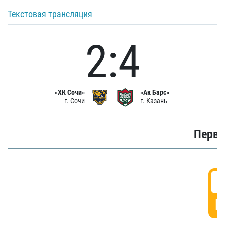
Текстовая трансляция
2:4
«ХК Сочи»
«Ак Барс»
г. Сочи
г. Казань
Первы
0
Г