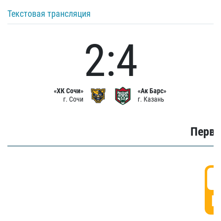
Текстовая трансляция
2:4
«ХК Сочи»
«Ак Барс»
г. Сочи
г. Казань
Первы
0
Г