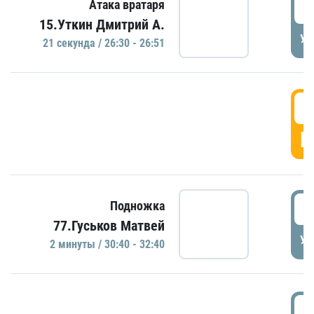
2
Атака вратаря
15.Уткин Дмитрий А.
УД
21 секундa / 26:30 - 26:51
2
Г
3
Подножка
77.Гуськов Матвей
УД
2 минуты / 30:40 - 32:40
3