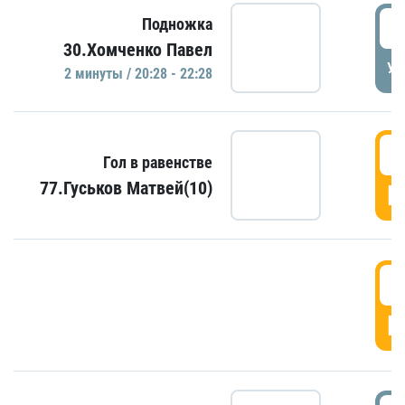
2
Подножка
30.Хомченко Павел
УД
2 минуты / 20:28 - 22:28
2
Гол в равенстве
77.Гуськов Матвей(10)
Г
2
Г