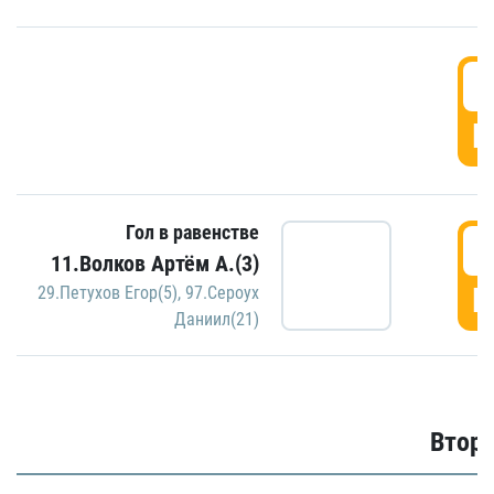
1
Г
Гол в равенстве
1
11.Волков Артём А.(3)
Г
29.Петухов Егор(5)
,
97.Сероух
Даниил(21)
Второ