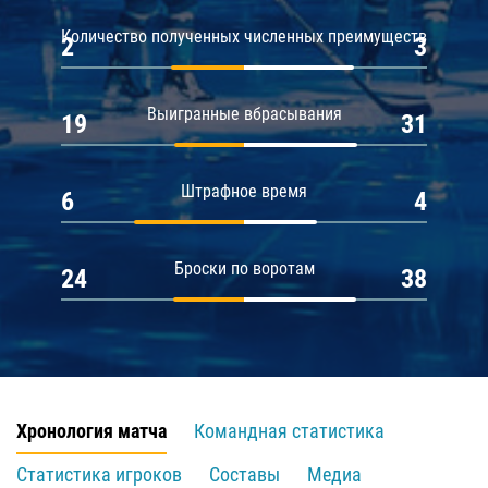
Количество полученных численных преимуществ
2
3
Выигранные вбрасывания
19
31
Штрафное время
6
4
Броски по воротам
24
38
Хронология матча
Командная статистика
Статистика игроков
Составы
Медиа