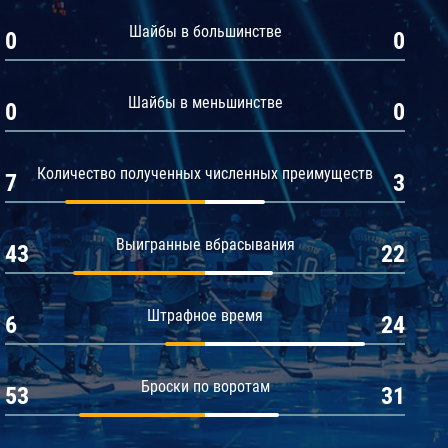
Амур
Шайбы в большинстве
0
0
Барыс
Салават Юлаев
Шайбы в меньшинстве
0
0
Сибирь
Количество полученных численных преимуществ
7
3
Выигранные вбрасывания
43
22
Штрафное время
6
24
Броски по воротам
53
31