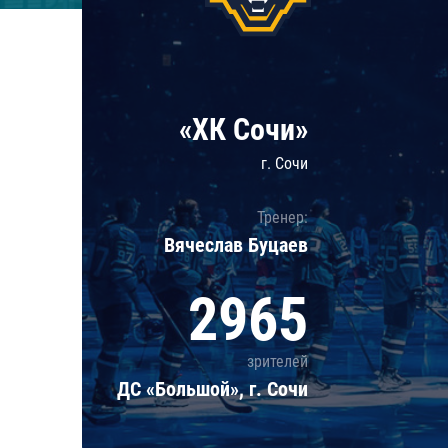
Локомотив
Северсталь
ЦСКА
Шанхайские Драконы
«ХК Сочи»
г. Сочи
Тренер:
Вячеслав Буцаев
2965
зрителей
ДС «Большой», г. Сочи