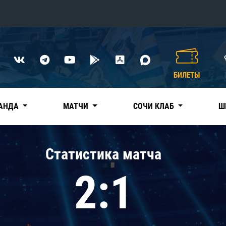
Конференция «Восток»
Дивизион Харламова
БИЛЕТЫ
Автомобилист
сляции
Ак Барс
АНДА
МАТЧИ
СОЧИ КЛАБ
Ш
Металлург Мг
Нефтехимик
 трансляции
Статистика матча
Трактор
магазин
2:1
Дивизион Чернышева
Авангард
ние КХЛ
Адмирал