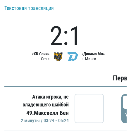
Текстовая трансляция
2:1
«ХК Сочи»
«Динамо Мн»
г. Сочи
г. Минск
Первы
Атака игрока, не
0
владеющего шайбой
49.Максвелл Бен
УД
2 минуты / 03:24 - 05:24