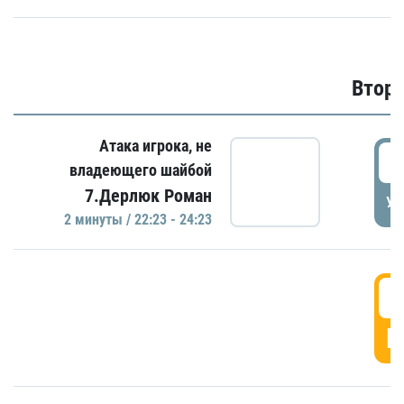
Второ
Атака игрока, не
2
владеющего шайбой
7.Дерлюк Роман
УД
2 минуты / 22:23 - 24:23
3
Г