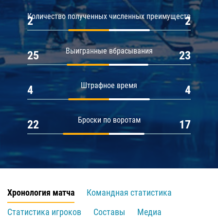
Количество полученных численных преимуществ
2
2
Выигранные вбрасывания
25
23
Штрафное время
4
4
Броски по воротам
22
17
Хронология матча
Командная статистика
Статистика игроков
Составы
Медиа