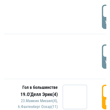
1
УД
1
УД
Гол в большинстве
1
19.О'Делл Эрик(4)
Г
23.Мамкин Михаил(4)
,
6.Фантенберг Оскар(11)